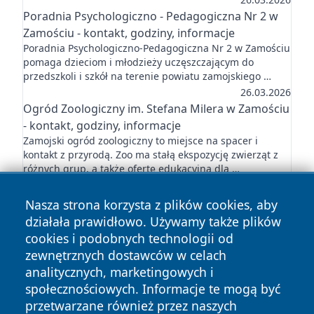
Poradnia Psychologiczno - Pedagogiczna Nr 2 w
Zamościu - kontakt, godziny, informacje
Poradnia Psychologiczno-Pedagogiczna Nr 2 w Zamościu
pomaga dzieciom i młodzieży uczęszczającym do
przedszkoli i szkół na terenie powiatu zamojskiego …
26.03.2026
Ogród Zoologiczny im. Stefana Milera w Zamościu
- kontakt, godziny, informacje
Zamojski ogród zoologiczny to miejsce na spacer i
kontakt z przyrodą. Zoo ma stałą ekspozycję zwierząt z
różnych grup, a także ofertę edukacyjną dla …
26.03.2026
Nasza strona korzysta z plików cookies, aby
działała prawidłowo. Używamy także plików
cookies i podobnych technologii od
zewnętrznych dostawców w celach
analitycznych, marketingowych i
Copyright © 2026 tuzamosc.pl Wszystkie prawa zastrzeżone.
społecznościowych. Informacje te mogą być
przetwarzane również przez naszych