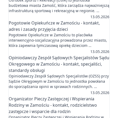
Ośrodek Sportu i Rekreacji (OSiR) to jednostka
budżetowa miasta Zamość, która zarządza najważniejszą
infrastrukturą sportową i rekreacyjną w regionie. …
13.05.2026
Pogotowie Opiekuńcze w Zamościu - kontakt,
adres i zasady przyjęcia dzieci
Pogotowie Opiekuńcze w Zamościu to placówka
interwencyjno-socjalizacyjna prowadzona przez miasto,
która zapewnia tymczasową opiekę dzieciom …
13.05.2026
Opiniodawczy Zespół Sądowych Specjalistów Sądu
Okręgowego w Zamościu - kontakt, specjaliści,
standardy obsługi
Opiniodawczy Zespół Sądowych Specjalistów (OZSS) przy
Sądzie Okręgowym w Zamościu to jednostka powołana
do sporządzania opinii w sprawach rodzinnych. …
13.05.2026
Organizator Pieczy Zastępczej i Wspierania
Rodziny w Zamościu - kontakt, rodzicielstwo
zastępcze i wsparcie dla rodzin
Organizator Pieczy Zastępczej i Wspierania Rodziny w