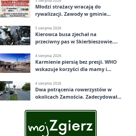
5 sierpnia 2026
Młodzi strażacy wracają do
rywalizacji. Zawody w gminie
Nielisz
5 sierpnia 2026
Kierowca busa zjechał na
przeciwny pas w Skierbieszowie.
Pasażerka trafiła do szpitala
4 sierpnia 2026
Karmienie piersią bez presji. WHO
wskazuje korzyści dla mamy i
dziecka
4 sierpnia 2026
Dwa potrącenia rowerzystów w
okolicach Zamościa. Zadecydowało
pierwszeństwo