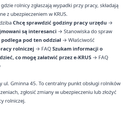
 gdzie rolnicy zgłaszają wypadki przy pracy, składają
zane z ubezpieczeniem w KRUS.
edziba
Chcę sprawdzić godziny pracy urzędu
→
jmowani są interesanci
→
Stanowiska do spraw
podlega pod ten oddział
→
Właściwość
racy rolniczej
→
FAQ
Szukam informacji o
dzieć, co mogę załatwić przez e-KRUS
→
FAQ
Q
 ul. Gminna 45. To centralny punkt obsługi rolników
zeniach, zgłosić zmiany w ubezpieczeniu lub złożyć
 rolniczej.