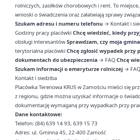
rolniczych, zasiłków chorobowych i rent. To miejsce,
wnioski o świadczenia oraz załatwiają sprawy zwią
Szukam adresu i numeru telefonu
→
Kontakt i si
Godziny pracy placówki
Chcę wiedzieć, kiedy przy
obsługi interesantów
Sprawdzam, czy moja gmina 
terytorialna placówki
Chcę zgłosić wypadek przy p
dokumentach do ubezpieczenia
→
FAQ
Chcę wie
Szukam informacji o emeryturze rolniczej
→
FA
Kontakt i siedziba
Placówka Terenowa KRUS w Zamościu mieści się przy
z regionu, gdzie można uzyskać informacje o świadc
dokumentację wymaganą przy wypadkach przy pracy
Dane kontaktowe:
Telefon: (84) 639 14 93, 639 15 73
Adres: ul. Gminna 45, 22-400 Zamość