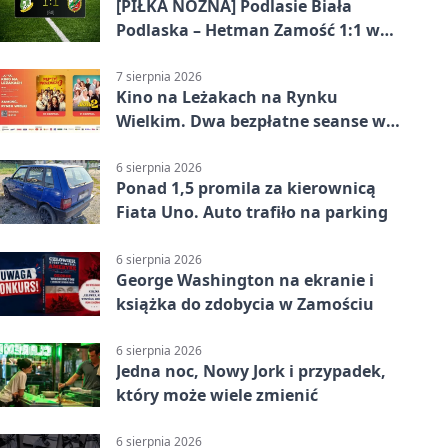
[PIŁKA NOŻNA] Podlasie Biała
Podlaska – Hetman Zamość 1:1 w
Betclic 3. Liga Grupa 4 (Grupa IV) –
podział punktów po bezbramkowej
7 sierpnia 2026
Kino na Leżakach na Rynku
pierwszej połowie
Wielkim. Dwa bezpłatne seanse w
Zamościu
6 sierpnia 2026
Ponad 1,5 promila za kierownicą
Fiata Uno. Auto trafiło na parking
6 sierpnia 2026
George Washington na ekranie i
książka do zdobycia w Zamościu
6 sierpnia 2026
Jedna noc, Nowy Jork i przypadek,
który może wiele zmienić
6 sierpnia 2026