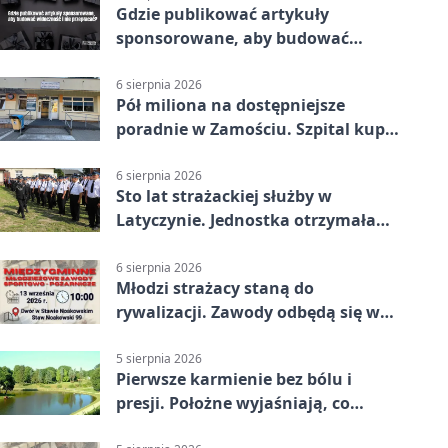
Gdzie publikować artykuły
sponsorowane, aby budować
widoczność i nie przepłacać?
6 sierpnia 2026
Pół miliona na dostępniejsze
poradnie w Zamościu. Szpital kupi
nowy sprzęt
6 sierpnia 2026
Sto lat strażackiej służby w
Latyczynie. Jednostka otrzymała
najwyższe wyróżnienie
6 sierpnia 2026
Młodzi strażacy staną do
rywalizacji. Zawody odbędą się w
Stawie Noakowskim
5 sierpnia 2026
Pierwsze karmienie bez bólu i
presji. Położne wyjaśniają, co
naprawdę pomaga