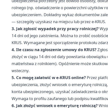
ubezpieczenia potrzebny jest dowód osobisty, dok
rolnego (np. oświadczenie o powierzchni użytków ro
ubezpieczeniem. Dokładny wykaz dokumentów zależ
— szczegóły uzyskasz na miejscu lub przez e-KRUS.
3. Jak zgłosić wypadek przy pracy rolniczej?
Wypa
14 dni od jego zaistnienia. Można to zrobić osobiści
KRUS. Wymagane jest sporządzenie protokołu zdarz
4. Ile czasu na zgłoszenie umowy do KRUS?
Zgłos
złożyć w ciągu 14 dni od daty powstania obowiązku 
małżeństwa z rolnikiem). Opóźnienie może skutkowa
wsteczny.
5. Co mogę załatwić w e-KRUS online?
Przez platf
ubezpieczenia, złożyć wniosek o emeryturę rolniczą,
konta ubezpieczonego, uzyskać zaświadczenia o okre
Wymaga to profilu zaufanego lub podpisu kwalifik
6. Jak złożyć wniosek o emeryturę rolniczą?
Wnios