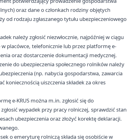
ument potwierdzający prowadzenie gospodarstwa
lnych) oraz dane o członkach rodziny objętych
y od rodzaju zgłaszanego tytułu ubezpieczeniowego
dek należy zgłosić niezwłocznie, najpóźniej w ciągu
e w placówce, telefonicznie lub przez platformę e-
enia oraz dostarczenie dokumentacji medycznej.
zenie do ubezpieczenia społecznego rolników należy
ubezpieczenia (np. nabycia gospodarstwa, zawarcia
ć koniecznością uiszczenia składek za okres
ormę e-KRUS można m.in. zgłosić się do
 zgłosić wypadek przy pracy rolniczej, sprawdzić stan
sach ubezpieczenia oraz złożyć korektę deklaracji.
owanego.
ek o emeryturę rolniczą składa się osobiście w