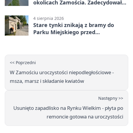
okolicach Zamościa. Zadecydowało
pierwszeństwo
4 sierpnia 2026
Stare tynki znikają z bramy do
Parku Miejskiego przed
jubileuszem
<< Poprzedni
W Zamościu uroczystości niepodległościowe -
msza, marsz i składanie kwiatów
Następny >>
Usunięto zapadlisko na Rynku Wielkim - płyta po
remoncie gotowa na uroczystości