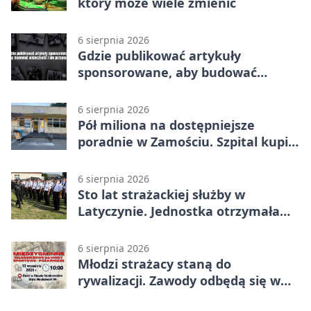
który może wiele zmienić
6 sierpnia 2026
Gdzie publikować artykuły
sponsorowane, aby budować
widoczność i nie przepłacać?
6 sierpnia 2026
Pół miliona na dostępniejsze
poradnie w Zamościu. Szpital kupi
nowy sprzęt
6 sierpnia 2026
Sto lat strażackiej służby w
Latyczynie. Jednostka otrzymała
najwyższe wyróżnienie
6 sierpnia 2026
Młodzi strażacy staną do
rywalizacji. Zawody odbędą się w
Stawie Noakowskim