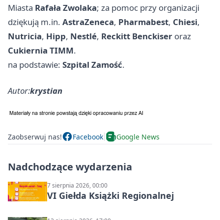
Miasta
Rafała Zwolaka
; za pomoc przy organizacji
dziękują m.in.
AstraZeneca
,
Pharmabest
,
Chiesi
,
Nutricia
,
Hipp
,
Nestlé
,
Reckitt Benckiser
oraz
Cukiernia TIMM
.
na podstawie:
Szpital Zamość
.
Autor:
krystian
Zaobserwuj nas!
Facebook
Google News
Nadchodzące wydarzenia
7 sierpnia 2026, 00:00
VI Giełda Książki Regionalnej