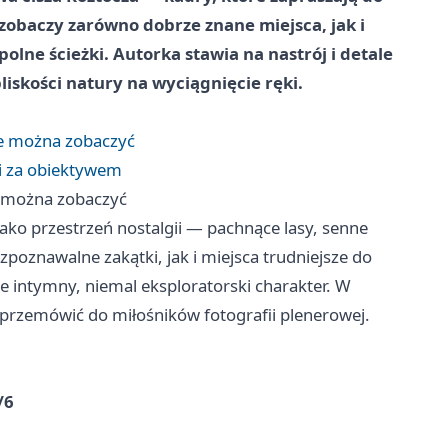
obaczy zarówno dobrze znane miejsca, jak i
polne ścieżki. Autorka stawia na nastrój i detale
iskości natury na wyciągnięcie ręki.
ie można zobaczyć
oi za obiektywem
e można zobaczyć
ako przestrzeń nostalgii — pachnące lasy, senne
poznawalne zakątki, jak i miejsca trudniejsze do
e intymny, niemal eksploratorski charakter. W
 przemówić do miłośników fotografii plenerowej.
/6