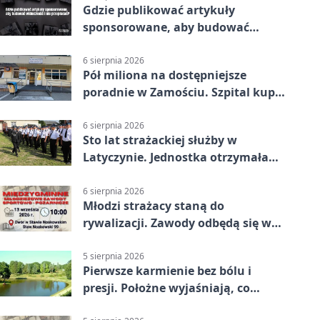
Gdzie publikować artykuły
sponsorowane, aby budować
widoczność i nie przepłacać?
6 sierpnia 2026
Pół miliona na dostępniejsze
poradnie w Zamościu. Szpital kupi
nowy sprzęt
6 sierpnia 2026
Sto lat strażackiej służby w
Latyczynie. Jednostka otrzymała
najwyższe wyróżnienie
6 sierpnia 2026
Młodzi strażacy staną do
rywalizacji. Zawody odbędą się w
Stawie Noakowskim
5 sierpnia 2026
Pierwsze karmienie bez bólu i
presji. Położne wyjaśniają, co
naprawdę pomaga