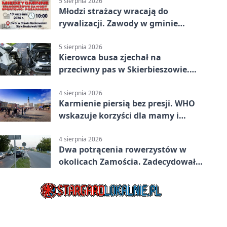
5 sierpnia 2026
Młodzi strażacy wracają do
rywalizacji. Zawody w gminie
Nielisz
5 sierpnia 2026
Kierowca busa zjechał na
przeciwny pas w Skierbieszowie.
Pasażerka trafiła do szpitala
4 sierpnia 2026
Karmienie piersią bez presji. WHO
wskazuje korzyści dla mamy i
dziecka
4 sierpnia 2026
Dwa potrącenia rowerzystów w
okolicach Zamościa. Zadecydowało
pierwszeństwo