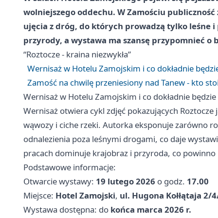
wolniejszego oddechu. W Zamościu publiczność z
ujęcia z dróg, do których prowadzą tylko leśne i 
przyrody, a wystawa ma szansę przypomnieć o bl
“Roztocze - kraina niezwykła”
Wernisaż w Hotelu Zamojskim i co dokładnie będz
Zamość na chwilę przeniesiony nad Tanew - kto st
Wernisaż w Hotelu Zamojskim i co dokładnie będzi
Wernisaż otwiera cykl zdjęć pokazujących Roztocze j
wąwozy i ciche rzeki. Autorka eksponuje zarówno roz
odnalezienia poza leśnymi drogami, co daje wystawi
pracach dominuje krajobraz i przyroda, co powinno
Podstawowe informacje:
Otwarcie wystawy:
19 lutego 2026
o godz.
17.00
Miejsce:
Hotel Zamojski
,
ul. Hugona Kołłątaja 2/4
Wystawa dostępna: do
końca marca 2026 r.