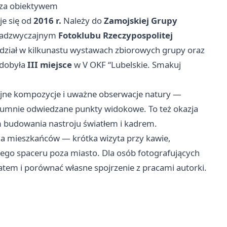
i za obiektywem
je się od
2016 r.
Należy do
Zamojskiej Grupy
 nadzwyczajnym
Fotoklubu Rzeczypospolitej
udział w kilkunastu wystawach zbiorowych grupy oraz
dobyła
III miejsce
w V OKF “Lubelskie. Smakuj
okojne kompozycje i uważne obserwacje natury —
 tłumnie odwiedzane punkty widokowe. To też okazja
m budowania nastroju światłem i kadrem.
 mieszkańców — krótka wizyta przy kawie,
zego spaceru poza miasto. Dla osób fotografujących
ratem i porównać własne spojrzenie z pracami autorki.