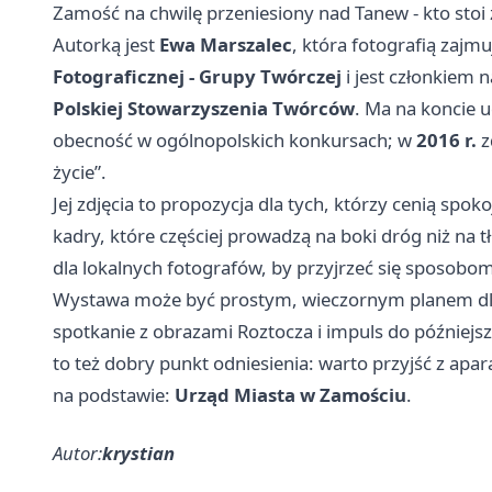
Zamość na chwilę przeniesiony nad Tanew - kto sto
Autorką jest
Ewa Marszalec
, która fotografią zajmu
Fotograficznej - Grupy Twórczej
i jest członkiem
Polskiej Stowarzyszenia Twórców
. Ma na koncie 
obecność w ogólnopolskich konkursach; w
2016 r.
z
życie”.
Jej zdjęcia to propozycja dla tych, którzy cenią sp
kadry, które częściej prowadzą na boki dróg niż na
dla lokalnych fotografów, by przyjrzeć się sposobo
Wystawa może być prostym, wieczornym planem dla
spotkanie z obrazami Roztocza i impuls do późniejs
to też dobry punkt odniesienia: warto przyjść z apa
na podstawie:
Urząd Miasta w Zamościu
.
Autor:
krystian