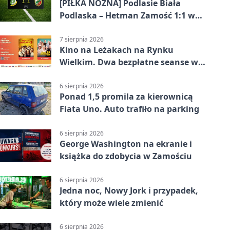
[PIŁKA NOŻNA] Podlasie Biała
Podlaska – Hetman Zamość 1:1 w
Betclic 3. Liga Grupa 4 (Grupa IV) –
podział punktów po bezbramkowej
7 sierpnia 2026
Kino na Leżakach na Rynku
pierwszej połowie
Wielkim. Dwa bezpłatne seanse w
Zamościu
6 sierpnia 2026
Ponad 1,5 promila za kierownicą
Fiata Uno. Auto trafiło na parking
6 sierpnia 2026
George Washington na ekranie i
książka do zdobycia w Zamościu
6 sierpnia 2026
Jedna noc, Nowy Jork i przypadek,
który może wiele zmienić
6 sierpnia 2026