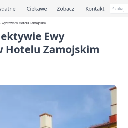
ydatne
Ciekawe
Zobacz
Kontakt
 - wystawa w Hotelu Zamojskim
iektywie Ewy
w Hotelu Zamojskim