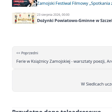
Zamojski Festiwal Filmowy „Spotkania z
23 sierpnia 2026, 00:00
Dożynki Powiatowo-Gminne w Szcze
<< Poprzedni
Ferie w Książnicy Zamojskiej - warsztaty poezji, A
W Siedlcach ucz
Przydatne dane teleadresowe