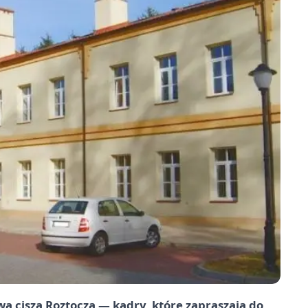
wa cisza Roztocza — kadry, które zapraszają do