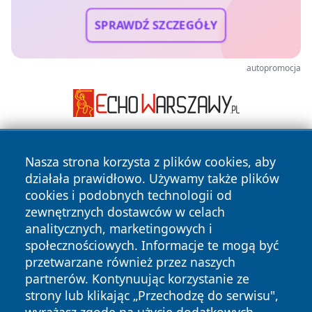
SPRAWDŹ SZCZEGÓŁY
autopromocja
Nasza strona korzysta z plików cookies, aby
działała prawidłowo. Używamy także plików
cookies i podobnych technologii od
zewnętrznych dostawców w celach
analitycznych, marketingowych i
Copyright © 2026 tuzamosc.pl Wszystkie prawa zastrzeżone.
społecznościowych. Informacje te mogą być
przetwarzane również przez naszych
partnerów. Kontynuując korzystanie ze
Polityka
Polityka
News
Autorzy
strony lub klikając „Przechodzę do serwisu",
Prywatności
Cookies