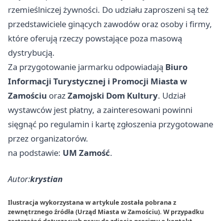
rzemieślniczej żywności. Do udziału zaproszeni są też
przedstawiciele ginących zawodów oraz osoby i firmy,
które oferują rzeczy powstające poza masową
dystrybucją.
Za przygotowanie jarmarku odpowiadają
Biuro
Informacji Turystycznej i Promocji Miasta w
Zamościu
oraz
Zamojski Dom Kultury
. Udział
wystawców jest płatny, a zainteresowani powinni
sięgnąć po regulamin i kartę zgłoszenia przygotowane
przez organizatorów.
na podstawie:
UM Zamość
.
Autor:
krystian
Ilustracja wykorzystana w artykule została pobrana z
zewnętrznego źródła (Urząd Miasta w Zamościu). W przypadku
zastrzeżeń dotyczących praw do zdjęcia prosimy o
kontakt
.