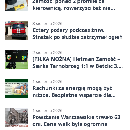
Zamość: ponad 2 promile za
kierownicą, rowerzyści też nie
odpuścili
3 sierpnia 2026
Cztery pożary podczas żniw.
Strażak po służbie zatrzymał ogień
2 sierpnia 2026
[PIŁKA NOŻNA] Hetman Zamość –
Siarka Tarnobrzeg 1:1 w Betclic 3.
Liga Grupa 4 (Grupa IV)
1 sierpnia 2026
Rachunki za energię mogą być
niższe. Bezpłatne wsparcie dla
mieszkańców powiatu zamojskiego
1 sierpnia 2026
Powstanie Warszawskie trwało 63
dni. Cena walk była ogromna