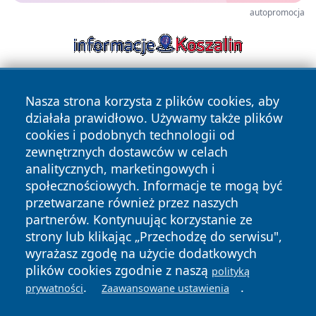
autopromocja
Nasza strona korzysta z plików cookies, aby
działała prawidłowo. Używamy także plików
cookies i podobnych technologii od
zewnętrznych dostawców w celach
analitycznych, marketingowych i
Copyright © 2026 tuzamosc.pl Wszystkie prawa zastrzeżone.
społecznościowych. Informacje te mogą być
przetwarzane również przez naszych
partnerów. Kontynuując korzystanie ze
Polityka
Polityka
News
Autorzy
strony lub klikając „Przechodzę do serwisu",
Prywatności
Cookies
wyrażasz zgodę na użycie dodatkowych
plików cookies zgodnie z naszą
polityką
.
.
prywatności
Zaawansowane ustawienia