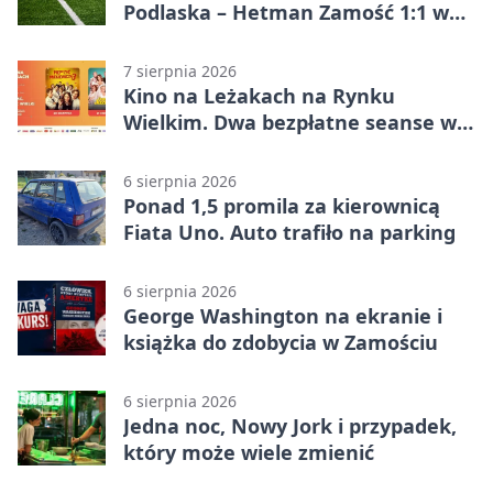
Podlaska – Hetman Zamość 1:1 w
Betclic 3. Liga Grupa 4 (Grupa IV) –
podział punktów po bezbramkowej
7 sierpnia 2026
pierwszej połowie
Kino na Leżakach na Rynku
Wielkim. Dwa bezpłatne seanse w
Zamościu
6 sierpnia 2026
Ponad 1,5 promila za kierownicą
Fiata Uno. Auto trafiło na parking
6 sierpnia 2026
George Washington na ekranie i
książka do zdobycia w Zamościu
6 sierpnia 2026
Jedna noc, Nowy Jork i przypadek,
który może wiele zmienić