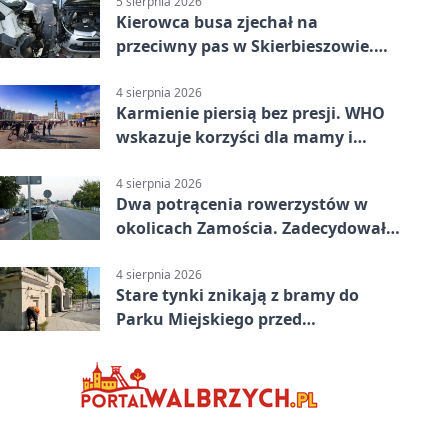
5 sierpnia 2026
Kierowca busa zjechał na
przeciwny pas w Skierbieszowie.
Pasażerka trafiła do szpitala
4 sierpnia 2026
Karmienie piersią bez presji. WHO
wskazuje korzyści dla mamy i
dziecka
4 sierpnia 2026
Dwa potrącenia rowerzystów w
okolicach Zamościa. Zadecydowało
pierwszeństwo
4 sierpnia 2026
Stare tynki znikają z bramy do
Parku Miejskiego przed
jubileuszem