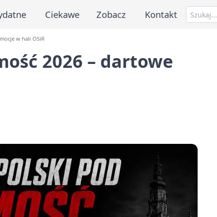
ydatne
Ciekawe
Zobacz
Kontakt
mocje w hali OSiR
mość 2026 – dartowe