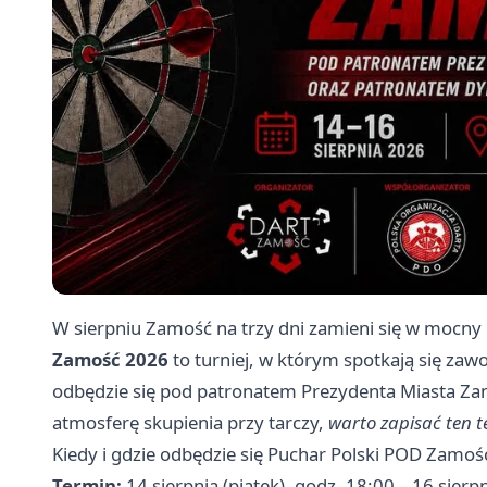
W sierpniu Zamość na trzy dni zamieni się w mocny
Zamość 2026
to turniej, w którym spotkają się zawo
odbędzie się pod patronatem Prezydenta Miasta Zamo
atmosferę skupienia przy tarczy,
warto zapisać ten 
Kiedy i gdzie odbędzie się Puchar Polski POD Zamo
Termin:
14 sierpnia (piątek), godz. 18:00 – 16 sierpn