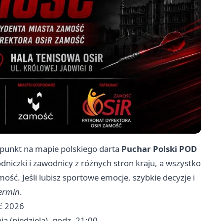
 punkt na mapie polskiego darta
Puchar Polski POD
dniczki i zawodnicy z różnych stron kraju, a wszystko
ść. Jeśli lubisz sportowe emocje, szybkie decyzje i
termin
.
ść 2026
ia (niedziela), godz. 21:00