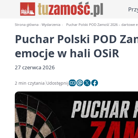
Prz
Strona główna
Wydarzenia
Puchar Polski POD Zamość 2026 – dartowe e
Puchar Polski POD Za
emocje w hali OSiR
27 czerwca 2026
2 min czytania
Udostępnij