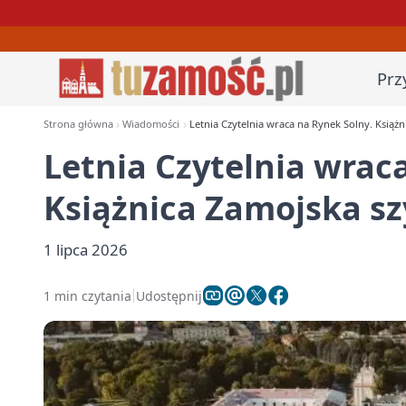
Prz
Strona główna
Wiadomości
Letnia Czytelnia wraca na Rynek Solny. Książ
Letnia Czytelnia wrac
Książnica Zamojska sz
1 lipca 2026
1 min czytania
Udostępnij