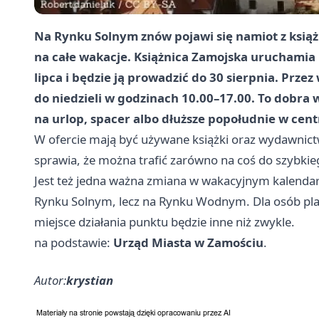
Na Rynku Solnym znów pojawi się namiot z książk
na całe wakacje. Książnica Zamojska uruchamia Le
lipca i będzie ją prowadzić do 30 sierpnia. Prze
do niedzieli w godzinach 10.00–17.00. To dobra w
na urlop, spacer albo dłuższe popołudnie w cen
W ofercie mają być używane książki oraz wydawnic
sprawia, że można trafić zarówno na coś do szybkieg
Jest też jedna ważna zmiana w wakacyjnym kalendarzu
Rynku Solnym, lecz na Rynku Wodnym. Dla osób pla
miejsce działania punktu będzie inne niż zwykle.
na podstawie:
Urząd Miasta w Zamościu
.
Autor:
krystian