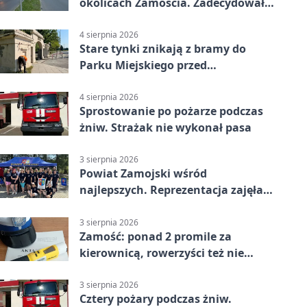
okolicach Zamościa. Zadecydowało
pierwszeństwo
4 sierpnia 2026
Stare tynki znikają z bramy do
Parku Miejskiego przed
jubileuszem
4 sierpnia 2026
Sprostowanie po pożarze podczas
żniw. Strażak nie wykonał pasa
3 sierpnia 2026
Powiat Zamojski wśród
najlepszych. Reprezentacja zajęła
piąte miejsce
3 sierpnia 2026
Zamość: ponad 2 promile za
kierownicą, rowerzyści też nie
odpuścili
3 sierpnia 2026
Cztery pożary podczas żniw.