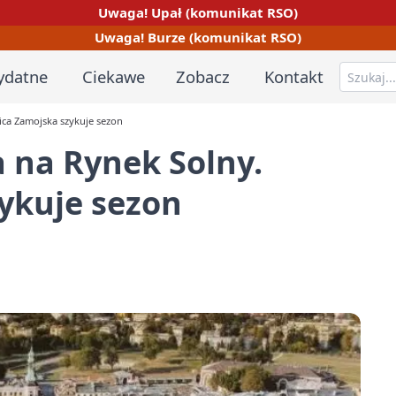
Uwaga! Upał (komunikat RSO)
Uwaga! Burze (komunikat RSO)
ydatne
Ciekawe
Zobacz
Kontakt
nica Zamojska szykuje sezon
a na Rynek Solny.
ykuje sezon