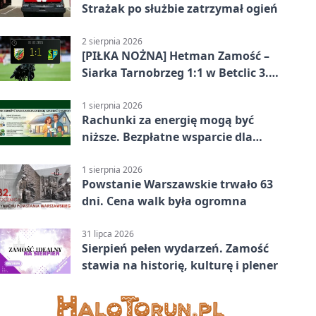
Strażak po służbie zatrzymał ogień
2 sierpnia 2026
[PIŁKA NOŻNA] Hetman Zamość –
Siarka Tarnobrzeg 1:1 w Betclic 3.
Liga Grupa 4 (Grupa IV)
1 sierpnia 2026
Rachunki za energię mogą być
niższe. Bezpłatne wsparcie dla
mieszkańców powiatu
zamojskiego
1 sierpnia 2026
Powstanie Warszawskie trwało 63
dni. Cena walk była ogromna
31 lipca 2026
Sierpień pełen wydarzeń. Zamość
stawia na historię, kulturę i plener