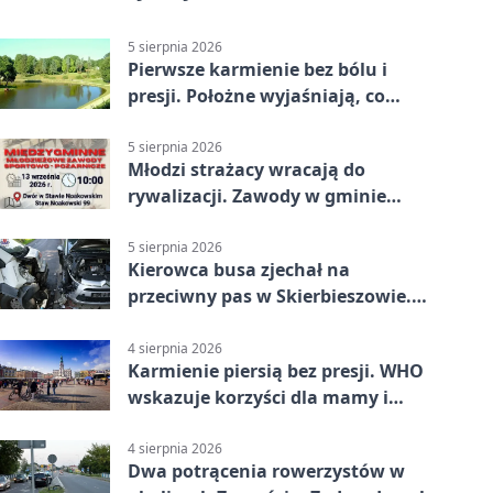
5 sierpnia 2026
Pierwsze karmienie bez bólu i
presji. Położne wyjaśniają, co
naprawdę pomaga
5 sierpnia 2026
Młodzi strażacy wracają do
rywalizacji. Zawody w gminie
Nielisz
5 sierpnia 2026
Kierowca busa zjechał na
przeciwny pas w Skierbieszowie.
Pasażerka trafiła do szpitala
4 sierpnia 2026
Karmienie piersią bez presji. WHO
wskazuje korzyści dla mamy i
dziecka
4 sierpnia 2026
Dwa potrącenia rowerzystów w