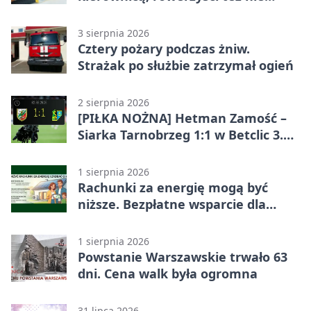
odpuścili
3 sierpnia 2026
Cztery pożary podczas żniw.
Strażak po służbie zatrzymał ogień
2 sierpnia 2026
[PIŁKA NOŻNA] Hetman Zamość –
Siarka Tarnobrzeg 1:1 w Betclic 3.
Liga Grupa 4 (Grupa IV)
1 sierpnia 2026
Rachunki za energię mogą być
niższe. Bezpłatne wsparcie dla
mieszkańców powiatu zamojskiego
1 sierpnia 2026
Powstanie Warszawskie trwało 63
dni. Cena walk była ogromna
31 lipca 2026