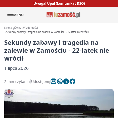
Uwaga! Upał (komunikat RSO)
MENU
Strona główna
Wiadomości
Sekundy zabawy i tragedia na zalewie w Zamościu - 22-latek nie wrócił
Sekundy zabawy i tragedia na
zalewie w Zamościu - 22-latek nie
wrócił
1 lipca 2026
2 min czytania
Udostępnij