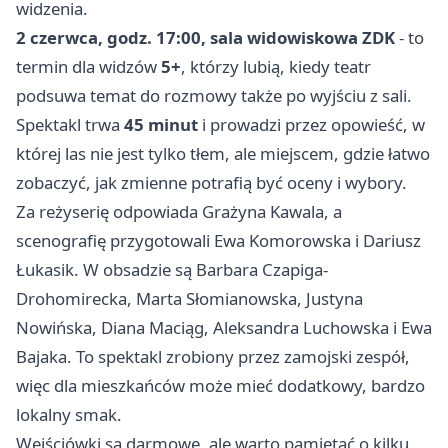
widzenia.
2 czerwca, godz. 17:00, sala widowiskowa ZDK
- to
termin dla widzów
5+
, którzy lubią, kiedy teatr
podsuwa temat do rozmowy także po wyjściu z sali.
Spektakl trwa
45 minut
i prowadzi przez opowieść, w
której las nie jest tylko tłem, ale miejscem, gdzie łatwo
zobaczyć, jak zmienne potrafią być oceny i wybory.
Za reżyserię odpowiada Grażyna Kawala, a
scenografię przygotowali Ewa Komorowska i Dariusz
Łukasik. W obsadzie są Barbara Czapiga-
Drohomirecka, Marta Słomianowska, Justyna
Nowińska, Diana Maciąg, Aleksandra Luchowska i Ewa
Bajaka. To spektakl zrobiony przez zamojski zespół,
więc dla mieszkańców może mieć dodatkowy, bardzo
lokalny smak.
Wejściówki są darmowe, ale warto pamiętać o kilku