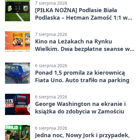
7 sierpnia 2026
[PIŁKA NOŻNA] Podlasie Biała
Podlaska – Hetman Zamość 1:1 w
Betclic 3. Liga Grupa 4 (Grupa IV) –
podział punktów po bezbramkowej
7 sierpnia 2026
pierwszej połowie
Kino na Leżakach na Rynku
Wielkim. Dwa bezpłatne seanse w
Zamościu
6 sierpnia 2026
Ponad 1,5 promila za kierownicą
Fiata Uno. Auto trafiło na parking
6 sierpnia 2026
George Washington na ekranie i
książka do zdobycia w Zamościu
6 sierpnia 2026
Jedna noc, Nowy Jork i przypadek,