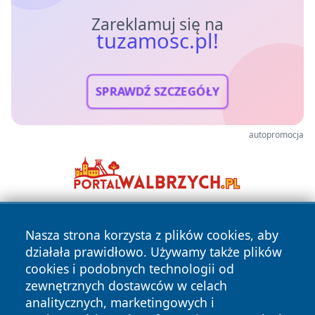
Zareklamuj się na
tuzamosc.pl!
SPRAWDŹ SZCZEGÓŁY
autopromocja
Nasza strona korzysta z plików cookies, aby
działała prawidłowo. Używamy także plików
cookies i podobnych technologii od
zewnętrznych dostawców w celach
analitycznych, marketingowych i
Copyright © 2026 tuzamosc.pl Wszystkie prawa zastrzeżone.