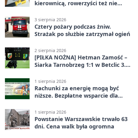
kierownicą, rowerzyści też nie
odpuścili
3 sierpnia 2026
Cztery pożary podczas żniw.
Strażak po służbie zatrzymał ogień
2 sierpnia 2026
[PIŁKA NOŻNA] Hetman Zamość –
Siarka Tarnobrzeg 1:1 w Betclic 3.
Liga Grupa 4 (Grupa IV)
1 sierpnia 2026
Rachunki za energię mogą być
niższe. Bezpłatne wsparcie dla
mieszkańców powiatu zamojskiego
1 sierpnia 2026
Powstanie Warszawskie trwało 63
dni. Cena walk była ogromna