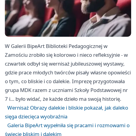
W Galerii BipeArt Biblioteki Pedagogicznej w
Zamościu zrobiło się kolorowo i nieco refleksyjnie - w
czwartek odbył się wernisaż jubileuszowej wystawy,
gdzie prace młodych twórców pisały własne opowieści
o tym, co bliskie i co dalekie. Imprezę przygotowała
grupa MDK razem z uczniami Szkoły Podstawowej nr
7 i… było widać, że każde dzieło ma swoją historię.
Wernisaż Obrazy dalekie i bliskie pokazał, jak daleko
sięga dziecięca wyobraźnia
Galeria BipeArt wypełniła się pracami i rozmowami o
świecie bliskim i dalekim