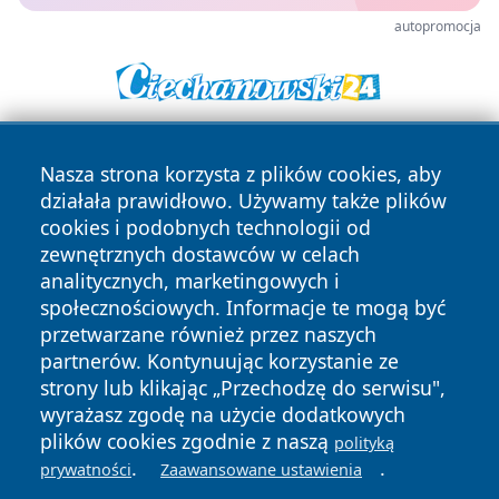
autopromocja
Nasza strona korzysta z plików cookies, aby
działała prawidłowo. Używamy także plików
cookies i podobnych technologii od
zewnętrznych dostawców w celach
analitycznych, marketingowych i
Copyright © 2026 tuzamosc.pl Wszystkie prawa zastrzeżone.
społecznościowych. Informacje te mogą być
przetwarzane również przez naszych
partnerów. Kontynuując korzystanie ze
Polityka
Polityka
News
Autorzy
strony lub klikając „Przechodzę do serwisu",
Prywatności
Cookies
wyrażasz zgodę na użycie dodatkowych
plików cookies zgodnie z naszą
polityką
.
.
prywatności
Zaawansowane ustawienia