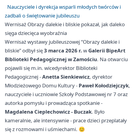
Nauczyciele i dyrekcja wsparli młodych twórców i
zadbali o świętowanie jubileuszu
Wernisaż Obrazy dalekie i bliskie pokazał, jak daleko
sięga dziecięca wyobraźnia
Wernisaż wystawy jubileuszowej “Obrazy dalekie i
bliskie” odbył się
3 marca 2026 r.
w
Galerii BipeArt
Biblioteki Pedagogicznej w Zamościu
. Na otwarciu
pojawili się m.in. wicedyrektor Biblioteki
Pedagogicznej -
Anetta Sienkiewicz
, dyrektor
Młodzieżowego Domu Kultury -
Paweł Kołodziejczyk
,
nauczyciele i uczniowie Szkoły Podstawowej nr 7 oraz
autorka pomysłu i prowadząca spotkanie -
Magdalena Cieplechowicz - Buczak
. Było
kameralnie, ale intensywnie - prace dzieci przeplatały
się z rozmowami i uśmiechami. 😊