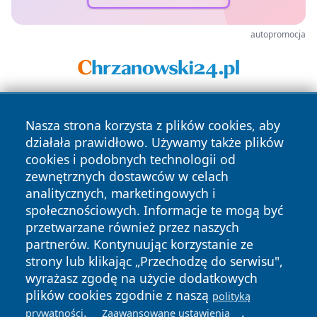
autopromocja
Nasza strona korzysta z plików cookies, aby
działała prawidłowo. Używamy także plików
cookies i podobnych technologii od
zewnętrznych dostawców w celach
analitycznych, marketingowych i
Copyright © 2026 tuzamosc.pl Wszystkie prawa zastrzeżone.
społecznościowych. Informacje te mogą być
przetwarzane również przez naszych
partnerów. Kontynuując korzystanie ze
Polityka
Polityka
News
Autorzy
strony lub klikając „Przechodzę do serwisu",
Prywatności
Cookies
wyrażasz zgodę na użycie dodatkowych
plików cookies zgodnie z naszą
polityką
.
.
prywatności
Zaawansowane ustawienia