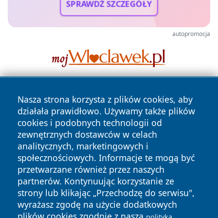
SPRAWDŹ SZCZEGÓŁY
autopromocja
Nasza strona korzysta z plików cookies, aby
działała prawidłowo. Używamy także plików
cookies i podobnych technologii od
zewnętrznych dostawców w celach
analitycznych, marketingowych i
Copyright © 2026 tuzamosc.pl Wszystkie prawa zastrzeżone.
społecznościowych. Informacje te mogą być
przetwarzane również przez naszych
partnerów. Kontynuując korzystanie ze
Polityka
Polityka
News
Autorzy
strony lub klikając „Przechodzę do serwisu",
Prywatności
Cookies
wyrażasz zgodę na użycie dodatkowych
plików cookies zgodnie z naszą
polityką