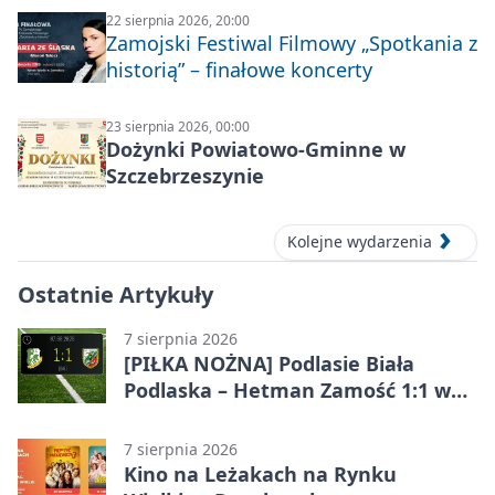
22 sierpnia 2026, 20:00
Zamojski Festiwal Filmowy „Spotkania z
historią” – finałowe koncerty
23 sierpnia 2026, 00:00
Dożynki Powiatowo-Gminne w
Szczebrzeszynie
Kolejne wydarzenia
Ostatnie Artykuły
7 sierpnia 2026
[PIŁKA NOŻNA] Podlasie Biała
Podlaska – Hetman Zamość 1:1 w
Betclic 3. Liga Grupa 4 (Grupa IV) –
podział punktów po bezbramkowej
7 sierpnia 2026
pierwszej połowie
Kino na Leżakach na Rynku