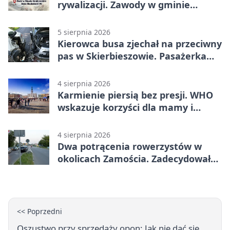
rywalizacji. Zawody w gminie
Nielisz
5 sierpnia 2026
Kierowca busa zjechał na przeciwny
pas w Skierbieszowie. Pasażerka
trafiła do szpitala
4 sierpnia 2026
Karmienie piersią bez presji. WHO
wskazuje korzyści dla mamy i
dziecka
4 sierpnia 2026
Dwa potrącenia rowerzystów w
okolicach Zamościa. Zadecydowało
pierwszeństwo
<< Poprzedni
Oszustwo przy sprzedaży opon: Jak nie dać się