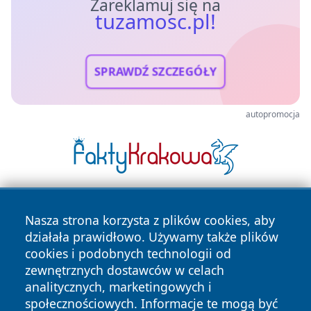
Zareklamuj się na
tuzamosc.pl!
SPRAWDŹ SZCZEGÓŁY
autopromocja
Nasza strona korzysta z plików cookies, aby
działała prawidłowo. Używamy także plików
cookies i podobnych technologii od
zewnętrznych dostawców w celach
analitycznych, marketingowych i
Copyright © 2026 tuzamosc.pl Wszystkie prawa zastrzeżone.
społecznościowych. Informacje te mogą być