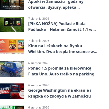
Apteki w Zamościu - godziny
otwarcia, dyżury, apteka
całodobowa
7 sierpnia 2026
[PIŁKA NOŻNA] Podlasie Biała
Podlaska – Hetman Zamość 1:1 w
Betclic 3. Liga Grupa 4 (Grupa IV) –
podział punktów po bezbramkowej
7 sierpnia 2026
Kino na Leżakach na Rynku
pierwszej połowie
Wielkim. Dwa bezpłatne seanse w
Zamościu
6 sierpnia 2026
Ponad 1,5 promila za kierownicą
Fiata Uno. Auto trafiło na parking
6 sierpnia 2026
George Washington na ekranie i
książka do zdobycia w Zamościu
6 sierpnia 2026