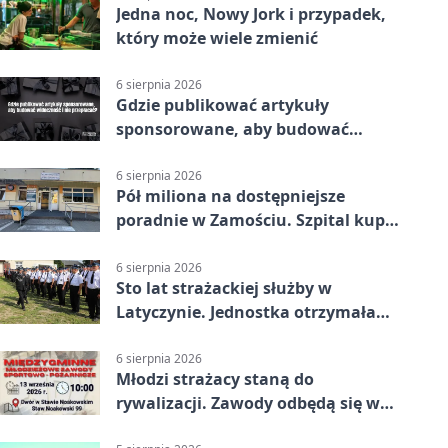
Jedna noc, Nowy Jork i przypadek,
który może wiele zmienić
6 sierpnia 2026
Gdzie publikować artykuły
sponsorowane, aby budować
widoczność i nie przepłacać?
6 sierpnia 2026
Pół miliona na dostępniejsze
poradnie w Zamościu. Szpital kupi
nowy sprzęt
6 sierpnia 2026
Sto lat strażackiej służby w
Latyczynie. Jednostka otrzymała
najwyższe wyróżnienie
6 sierpnia 2026
Młodzi strażacy staną do
rywalizacji. Zawody odbędą się w
Stawie Noakowskim