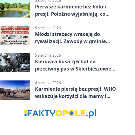
5 sierpnia 2026
Pierwsze karmienie bez bólu i
presji. Położne wyjaśniają, co
naprawdę pomaga
5 sierpnia 2026
Młodzi strażacy wracają do
rywalizacji. Zawody w gminie
Nielisz
5 sierpnia 2026
Kierowca busa zjechał na
przeciwny pas w Skierbieszowie.
Pasażerka trafiła do szpitala
4 sierpnia 2026
Karmienie piersią bez presji. WHO
wskazuje korzyści dla mamy i
dziecka