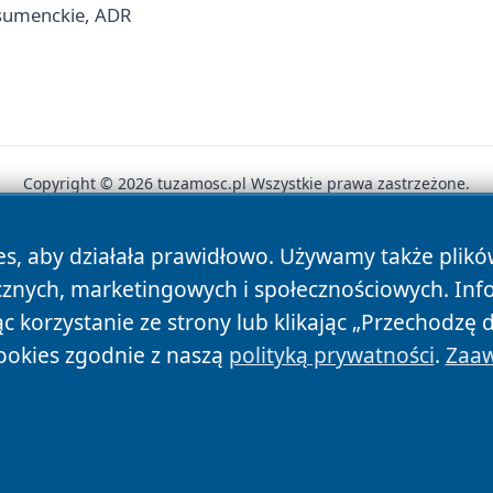
nsumenckie, ADR
Copyright © 2026 tuzamosc.pl Wszystkie prawa zastrzeżone.
es, aby działała prawidłowo. Używamy także plik
News
Autorzy
Polityka Prywatności
Polityka Cookie
cznych, marketingowych i społecznościowych. Inf
 korzystanie ze strony lub klikając „Przechodzę 
ookies zgodnie z naszą
polityką prywatności
.
Zaaw