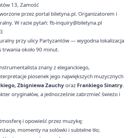
zantów 13, Zamość
tworzone przez portal biletyna.pl. Organizatorem i
ralny. W razie pytań:
fb-inquiry@biletyna.pl
II
turalny przy ulicy Partyzantów — wygodna lokalizacja
s trwania około 90 minut.
instrumentalista znany z eleganckiego,
nterpretacje piosenek jego największych muzycznych
kiego, Zbigniewa Zauchy
oraz
Frankiego Sinatry
.
kter oryginałów, a jednocześnie zabrzmieć świeżo i
tmosferę i opowieść przez muzykę;
żacje, momenty na solówki i subtelne tło;