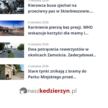
5 sierpnia 2026
Kierowca busa zjechał na
przeciwny pas w Skierbieszowie.
Pasażerka trafiła do szpitala
4 sierpnia 2026
Karmienie piersią bez presji. WHO
wskazuje korzyści dla mamy i
dziecka
4 sierpnia 2026
Dwa potrącenia rowerzystów w
okolicach Zamościa. Zadecydowało
pierwszeństwo
4 sierpnia 2026
Stare tynki znikają z bramy do
Parku Miejskiego przed
jubileuszem