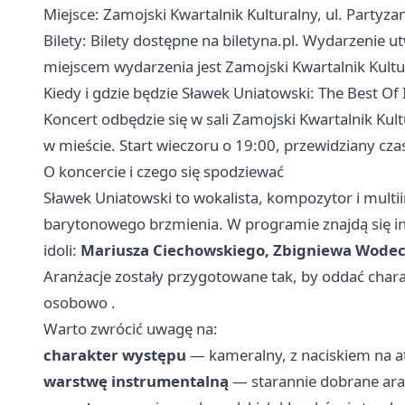
Miejsce: Zamojski Kwartalnik Kulturalny, ul. Party
Bilety: Bilety dostępne na biletyna.pl. Wydarzenie u
miejscem wydarzenia jest Zamojski Kwartalnik Kultu
Kiedy i gdzie będzie Sławek Uniatowski: The Best Of 
Koncert odbędzie się w sali Zamojski Kwartalnik Kul
w mieście. Start wieczoru o 19:00, przewidziany cza
O koncercie i czego się spodziewać
Sławek Uniatowski to wokalista, kompozytor i multi
barytonowego brzmienia. W programie znajdą się i
idoli:
Mariusza Ciechowskiego, Zbigniewa Wodec
Aranżacje zostały przygotowane tak, by oddać chara
osobowo .
Warto zwrócić uwagę na:
charakter występu
— kameralny, z naciskiem na a
warstwę instrumentalną
— starannie dobrane aran