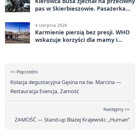
Kierowca busa zjechał na przeciwny
pas w Skierbieszowie. Pasażerka
trafiła do szpitala
4 sierpnia 2026
Karmienie piersią bez presji. WHO
wskazuje korzyści dla mamy i
dziecka
<< Poprzedni
Kolacja degustacyjna Gęsina na św. Marcina —
Restauracja Esencja, Zamość
Następny >>
ZAMOŚĆ — Stand-up Błażej Krajewski: „Human”