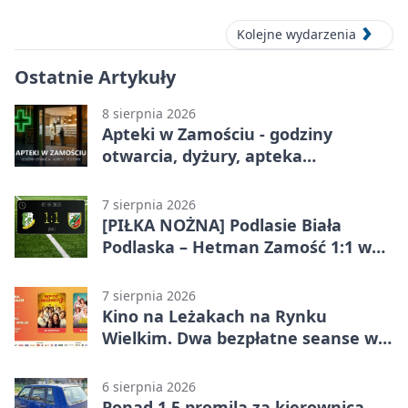
Kolejne wydarzenia
Ostatnie Artykuły
8 sierpnia 2026
Apteki w Zamościu - godziny
otwarcia, dyżury, apteka
całodobowa
7 sierpnia 2026
[PIŁKA NOŻNA] Podlasie Biała
Podlaska – Hetman Zamość 1:1 w
Betclic 3. Liga Grupa 4 (Grupa IV) –
podział punktów po bezbramkowej
7 sierpnia 2026
pierwszej połowie
Kino na Leżakach na Rynku
Wielkim. Dwa bezpłatne seanse w
Zamościu
6 sierpnia 2026
Ponad 1,5 promila za kierownicą