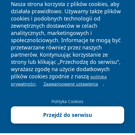
Nasza strona korzysta z plików cookies, aby
działała prawidłowo. Używamy także plików
cookies i podobnych technologii od
zewnętrznych dostawców w celach
analitycznych, marketingowych i
społecznościowych. Informacje te mogą być
przetwarzane również przez naszych
partnerów. Kontynuując korzystanie ze
strony lub klikając „Przechodzę do serwisu",
Copyright © 2026 tuzamosc.pl Wszystkie prawa zastrzeżone.
wyrażasz zgodę na użycie dodatkowych
plików cookies zgodnie z naszą
polityką
Polityka
Polityka
.
.
prywatności
Zaawansowane ustawienia
News
Autorzy
Prywatności
Cookies
Polityka Cookies
Przejdź do serwisu