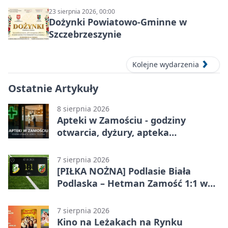
23 sierpnia 2026, 00:00
Dożynki Powiatowo-Gminne w
Szczebrzeszynie
Kolejne wydarzenia
Ostatnie Artykuły
8 sierpnia 2026
Apteki w Zamościu - godziny
otwarcia, dyżury, apteka
całodobowa
7 sierpnia 2026
[PIŁKA NOŻNA] Podlasie Biała
Podlaska – Hetman Zamość 1:1 w
Betclic 3. Liga Grupa 4 (Grupa IV) –
podział punktów po bezbramkowej
7 sierpnia 2026
pierwszej połowie
Kino na Leżakach na Rynku