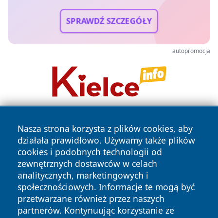
SPRAWDŹ SZCZEGÓŁY
autopromocja
Nasza strona korzysta z plików cookies, aby
działała prawidłowo. Używamy także plików
cookies i podobnych technologii od
zewnętrznych dostawców w celach
analitycznych, marketingowych i
Copyright © 2026 tuzamosc.pl Wszystkie prawa zastrzeżone.
społecznościowych. Informacje te mogą być
przetwarzane również przez naszych
partnerów. Kontynuując korzystanie ze
Polityka
Polityka
News
Autorzy