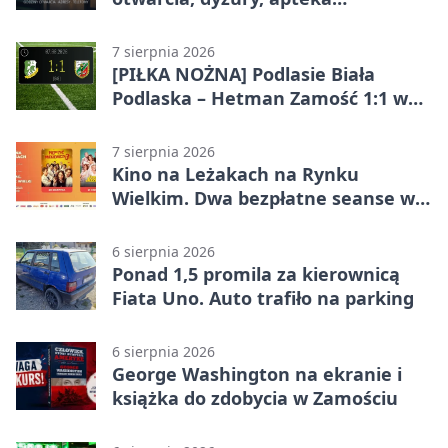
całodobowa
7 sierpnia 2026
[PIŁKA NOŻNA] Podlasie Biała
Podlaska – Hetman Zamość 1:1 w
Betclic 3. Liga Grupa 4 (Grupa IV) –
podział punktów po bezbramkowej
7 sierpnia 2026
pierwszej połowie
Kino na Leżakach na Rynku
Wielkim. Dwa bezpłatne seanse w
Zamościu
6 sierpnia 2026
Ponad 1,5 promila za kierownicą
Fiata Uno. Auto trafiło na parking
6 sierpnia 2026
George Washington na ekranie i
książka do zdobycia w Zamościu