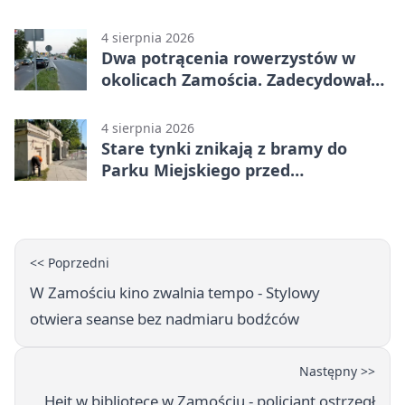
dziecka
4 sierpnia 2026
Dwa potrącenia rowerzystów w
okolicach Zamościa. Zadecydowało
pierwszeństwo
4 sierpnia 2026
Stare tynki znikają z bramy do
Parku Miejskiego przed
jubileuszem
<< Poprzedni
W Zamościu kino zwalnia tempo - Stylowy
otwiera seanse bez nadmiaru bodźców
Następny >>
Hejt w bibliotece w Zamościu - policjant ostrzegł