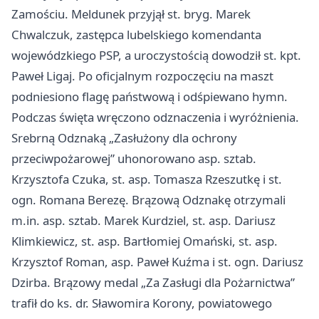
Zamościu. Meldunek przyjął st. bryg. Marek
Chwalczuk, zastępca lubelskiego komendanta
wojewódzkiego PSP, a uroczystością dowodził st. kpt.
Paweł Ligaj. Po oficjalnym rozpoczęciu na maszt
podniesiono flagę państwową i odśpiewano hymn.
Podczas święta wręczono odznaczenia i wyróżnienia.
Srebrną Odznaką „Zasłużony dla ochrony
przeciwpożarowej” uhonorowano asp. sztab.
Krzysztofa Czuka, st. asp. Tomasza Rzeszutkę i st.
ogn. Romana Berezę. Brązową Odznakę otrzymali
m.in. asp. sztab. Marek Kurdziel, st. asp. Dariusz
Klimkiewicz, st. asp. Bartłomiej Omański, st. asp.
Krzysztof Roman, asp. Paweł Kuźma i st. ogn. Dariusz
Dzirba. Brązowy medal „Za Zasługi dla Pożarnictwa”
trafił do ks. dr. Sławomira Korony, powiatowego