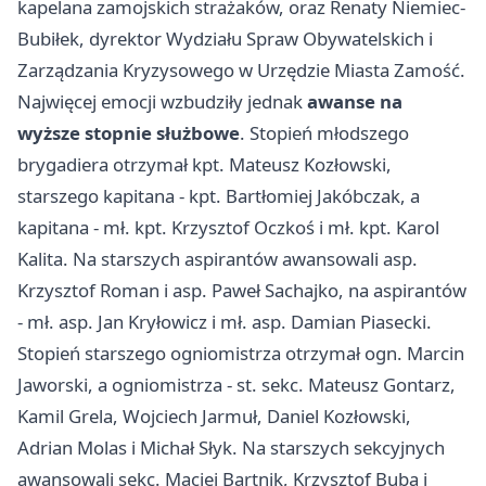
kapelana zamojskich strażaków, oraz Renaty Niemiec-
Bubiłek, dyrektor Wydziału Spraw Obywatelskich i
Zarządzania Kryzysowego w Urzędzie Miasta Zamość.
Najwięcej emocji wzbudziły jednak
awanse na
wyższe stopnie służbowe
. Stopień młodszego
brygadiera otrzymał kpt. Mateusz Kozłowski,
starszego kapitana - kpt. Bartłomiej Jakóbczak, a
kapitana - mł. kpt. Krzysztof Oczkoś i mł. kpt. Karol
Kalita. Na starszych aspirantów awansowali asp.
Krzysztof Roman i asp. Paweł Sachajko, na aspirantów
- mł. asp. Jan Kryłowicz i mł. asp. Damian Piasecki.
Stopień starszego ogniomistrza otrzymał ogn. Marcin
Jaworski, a ogniomistrza - st. sekc. Mateusz Gontarz,
Kamil Grela, Wojciech Jarmuł, Daniel Kozłowski,
Adrian Molas i Michał Słyk. Na starszych sekcyjnych
awansowali sekc. Maciej Bartnik, Krzysztof Buba i