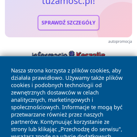
tuzamosc.pl!
SPRAWDŹ SZCZEGÓŁY
autopromocja
Nasza strona korzysta z plików cookies, aby
działała prawidłowo. Używamy także plików
cookies i podobnych technologii od
zewnętrznych dostawców w celach
analitycznych, marketingowych i
społecznościowych. Informacje te mogą być
Copyright © 2026 tuzamosc.pl Wszystkie prawa zastrzeżone.
przetwarzane również przez naszych
partnerów. Kontynuując korzystanie ze
strony lub klikając „Przechodzę do serwisu",
Polityka
Polityka
News
Autorzy
wyrażasz zgodę na użycie dodatkowych