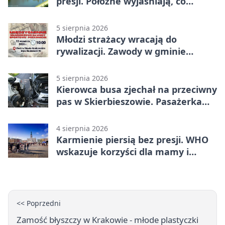
presji. Położne wyjaśniają, co
naprawdę pomaga
5 sierpnia 2026
Młodzi strażacy wracają do
rywalizacji. Zawody w gminie
Nielisz
5 sierpnia 2026
Kierowca busa zjechał na przeciwny
pas w Skierbieszowie. Pasażerka
trafiła do szpitala
4 sierpnia 2026
Karmienie piersią bez presji. WHO
wskazuje korzyści dla mamy i
dziecka
<< Poprzedni
Zamość błyszczy w Krakowie - młode plastyczki