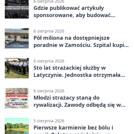
6 sierpnia 2026
Gdzie publikować artykuły
sponsorowane, aby budować
widoczność i nie przepłacać?
6 sierpnia 2026
Pół miliona na dostępniejsze
poradnie w Zamościu. Szpital kupi
nowy sprzęt
6 sierpnia 2026
Sto lat strażackiej służby w
Latyczynie. Jednostka otrzymała
najwyższe wyróżnienie
6 sierpnia 2026
Młodzi strażacy staną do
rywalizacji. Zawody odbędą się w
Stawie Noakowskim
5 sierpnia 2026
Pierwsze karmienie bez bólu i