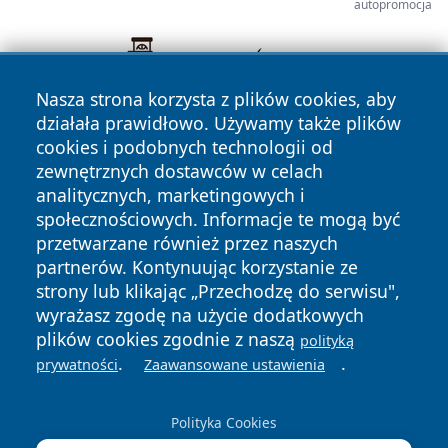
autopromocja
Nasza strona korzysta z plików cookies, aby
działała prawidłowo. Używamy także plików
cookies i podobnych technologii od
zewnętrznych dostawców w celach
analitycznych, marketingowych i
społecznościowych. Informacje te mogą być
przetwarzane również przez naszych
Copyright © 2026 tuzamosc.pl Wszystkie prawa zastrzeżone.
partnerów. Kontynuując korzystanie ze
strony lub klikając „Przechodzę do serwisu",
wyrażasz zgodę na użycie dodatkowych
Polityka
Polityka
News
Autorzy
plików cookies zgodnie z naszą
polityką
Prywatności
Cookies
.
.
prywatności
Zaawansowane ustawienia
Polityka Cookies