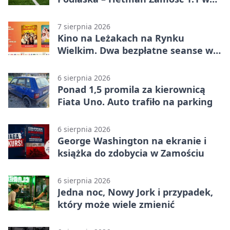
Betclic 3. Liga Grupa 4 (Grupa IV) –
podział punktów po bezbramkowej
7 sierpnia 2026
pierwszej połowie
Kino na Leżakach na Rynku
Wielkim. Dwa bezpłatne seanse w
Zamościu
6 sierpnia 2026
Ponad 1,5 promila za kierownicą
Fiata Uno. Auto trafiło na parking
6 sierpnia 2026
George Washington na ekranie i
książka do zdobycia w Zamościu
6 sierpnia 2026
Jedna noc, Nowy Jork i przypadek,
który może wiele zmienić