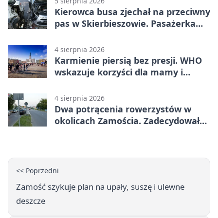
5 sierpnia 2026
Kierowca busa zjechał na przeciwny
pas w Skierbieszowie. Pasażerka
trafiła do szpitala
4 sierpnia 2026
Karmienie piersią bez presji. WHO
wskazuje korzyści dla mamy i
dziecka
4 sierpnia 2026
Dwa potrącenia rowerzystów w
okolicach Zamościa. Zadecydowało
pierwszeństwo
<< Poprzedni
Zamość szykuje plan na upały, suszę i ulewne
deszcze