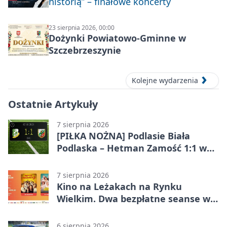
historią” – finałowe koncerty
23 sierpnia 2026, 00:00
Dożynki Powiatowo-Gminne w
Szczebrzeszynie
Kolejne wydarzenia
Ostatnie Artykuły
7 sierpnia 2026
[PIŁKA NOŻNA] Podlasie Biała
Podlaska – Hetman Zamość 1:1 w
Betclic 3. Liga Grupa 4 (Grupa IV) –
podział punktów po bezbramkowej
7 sierpnia 2026
pierwszej połowie
Kino na Leżakach na Rynku
Wielkim. Dwa bezpłatne seanse w
Zamościu
6 sierpnia 2026