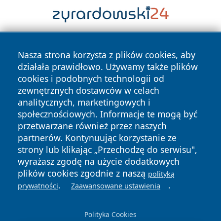
Nasza strona korzysta z plików cookies, aby
działała prawidłowo. Używamy także plików
cookies i podobnych technologii od
zewnętrznych dostawców w celach
analitycznych, marketingowych i
Copyright © 2026 tuzamosc.pl Wszystkie prawa zastrzeżone.
społecznościowych. Informacje te mogą być
przetwarzane również przez naszych
partnerów. Kontynuując korzystanie ze
Polityka
Polityka
News
Autorzy
strony lub klikając „Przechodzę do serwisu",
Prywatności
Cookies
wyrażasz zgodę na użycie dodatkowych
plików cookies zgodnie z naszą
polityką
.
.
prywatności
Zaawansowane ustawienia
Polityka Cookies