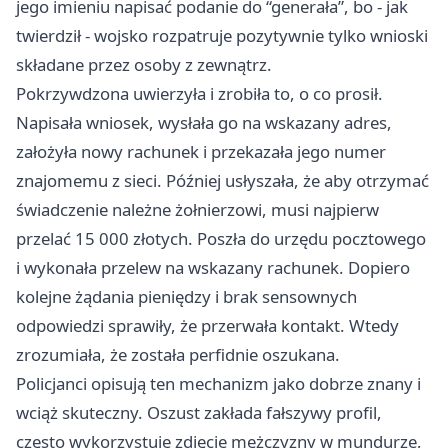
jego imieniu napisać podanie do “generała”, bo - jak
twierdził - wojsko rozpatruje pozytywnie tylko wnioski
składane przez osoby z zewnątrz.
Pokrzywdzona uwierzyła i zrobiła to, o co prosił.
Napisała wniosek, wysłała go na wskazany adres,
założyła nowy rachunek i przekazała jego numer
znajomemu z sieci. Później usłyszała, że aby otrzymać
świadczenie należne żołnierzowi, musi najpierw
przelać 15 000 złotych. Poszła do urzędu pocztowego
i wykonała przelew na wskazany rachunek. Dopiero
kolejne żądania pieniędzy i brak sensownych
odpowiedzi sprawiły, że przerwała kontakt. Wtedy
zrozumiała, że została perfidnie oszukana.
Policjanci opisują ten mechanizm jako dobrze znany i
wciąż skuteczny. Oszust zakłada fałszywy profil,
często wykorzystuje zdjęcie mężczyzny w mundurze,