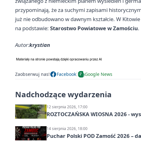
związanego z niemieckim planem wysiedleń i germani
przypominają, że za suchymi zapisami historycznymi
już nie odbudowano w dawnym kształcie. W Kitowie 
na podstawie:
Starostwo Powiatowe w Zamościu
.
Autor:
krystian
Zaobserwuj nas!
Facebook
Google News
Nadchodzące wydarzenia
12 sierpnia 2026, 17:00
ROZTOCZAŃSKA WIOSNA 2026 - wys
14 sierpnia 2026, 18:00
Puchar Polski POD Zamość 2026 – da