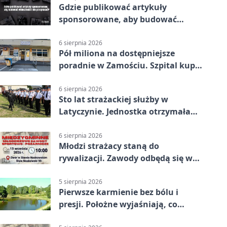
Gdzie publikować artykuły
sponsorowane, aby budować
widoczność i nie przepłacać?
6 sierpnia 2026
Pół miliona na dostępniejsze
poradnie w Zamościu. Szpital kupi
nowy sprzęt
6 sierpnia 2026
Sto lat strażackiej służby w
Latyczynie. Jednostka otrzymała
najwyższe wyróżnienie
6 sierpnia 2026
Młodzi strażacy staną do
rywalizacji. Zawody odbędą się w
Stawie Noakowskim
5 sierpnia 2026
Pierwsze karmienie bez bólu i
presji. Położne wyjaśniają, co
naprawdę pomaga