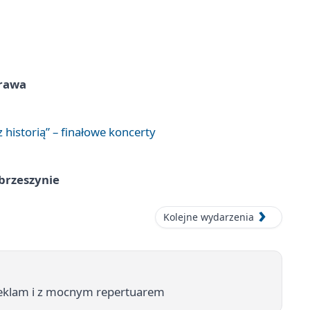
prawa
 historią” – finałowe koncerty
brzeszynie
Kolejne wydarzenia
reklam i z mocnym repertuarem