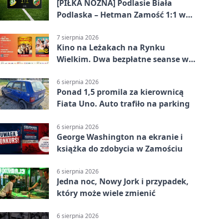
[PIŁKA NOŻNA] Podlasie Biała
Podlaska – Hetman Zamość 1:1 w
Betclic 3. Liga Grupa 4 (Grupa IV) –
podział punktów po bezbramkowej
7 sierpnia 2026
Kino na Leżakach na Rynku
pierwszej połowie
Wielkim. Dwa bezpłatne seanse w
Zamościu
6 sierpnia 2026
Ponad 1,5 promila za kierownicą
Fiata Uno. Auto trafiło na parking
6 sierpnia 2026
George Washington na ekranie i
książka do zdobycia w Zamościu
6 sierpnia 2026
Jedna noc, Nowy Jork i przypadek,
który może wiele zmienić
6 sierpnia 2026