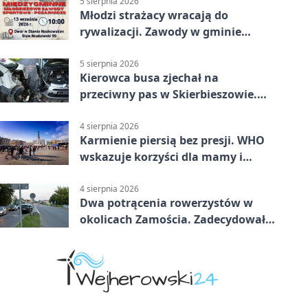
5 sierpnia 2026
Młodzi strażacy wracają do
rywalizacji. Zawody w gminie
Nielisz
5 sierpnia 2026
Kierowca busa zjechał na
przeciwny pas w Skierbieszowie.
Pasażerka trafiła do szpitala
4 sierpnia 2026
Karmienie piersią bez presji. WHO
wskazuje korzyści dla mamy i
dziecka
4 sierpnia 2026
Dwa potrącenia rowerzystów w
okolicach Zamościa. Zadecydowało
pierwszeństwo