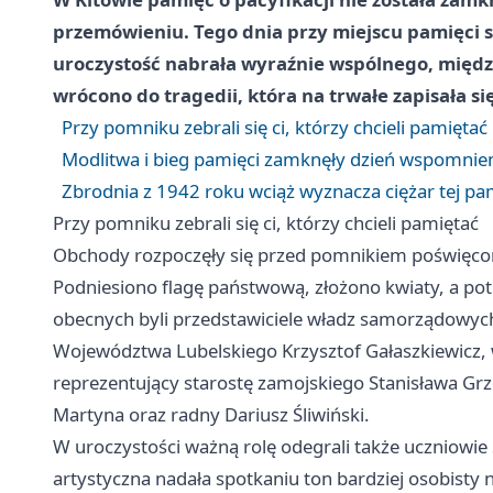
przemówieniu. Tego dnia przy miejscu pamięci s
uroczystość nabrała wyraźnie wspólnego, międz
wrócono do tragedii, która na trwałe zapisała się 
Przy pomniku zebrali się ci, którzy chcieli pamiętać
Modlitwa i bieg pamięci zamknęły dzień wspomnie
Zbrodnia z 1942 roku wciąż wyznacza ciężar tej pa
Przy pomniku zebrali się ci, którzy chcieli pamiętać
Obchody rozpoczęły się przed pomnikiem poświ
Podniesiono flagę państwową, złożono kwiaty, a p
obecnych byli przedstawiciele władz samorządowyc
Województwa Lubelskiego Krzysztof Gałaszkiewicz, 
reprezentujący starostę zamojskiego Stanisława Gr
Martyna oraz radny Dariusz Śliwiński.
W uroczystości ważną rolę odegrali także uczniowi
artystyczna nadała spotkaniu ton bardziej osobisty ni