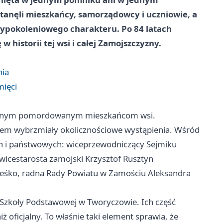
tanęli mieszkańcy, samorządowcy i uczniowie, a
ypokoleniowego charakteru. Po 84 latach
w historii tej wsi i całej Zamojszczyzny.
nia
mięci
ęconym pomordowanym mieszkańcom wsi.
otem wybrzmiały okolicznościowe wystąpienia. Wśród
h i państwowych: wiceprzewodniczący Sejmiku
wicestarosta zamojski Krzysztof Rusztyn
ześko, radna Rady Powiatu w Zamościu Aleksandra
e Szkoły Podstawowej w Tworyczowie. Ich część
ż oficjalny. To właśnie taki element sprawia, że