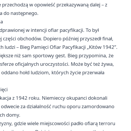
e przechodzą w opowieść przekazywaną dalej – z
ia do następnego.
ia
prawionej w intencji ofiar pacyfikacji. To był
 części obchodów. Dopiero później przyszedł finał,
 ludzi – Bieg Pamięci Ofiar Pacyfikacji „Kitów 1942”.
ększe niż sam sportowy gest. Bieg przypomina, że
ferze oficjalnych uroczystości. Może być też żywa,
 oddano hołd ludziom, których życie przerwała
ięci
ikacja z 1942 roku. Niemieccy okupanci dokonali
W odwecie za działalność ruchu oporu zamordowano
 ich domy.
yzny, gdzie wiele miejscowości padło ofiarą terroru