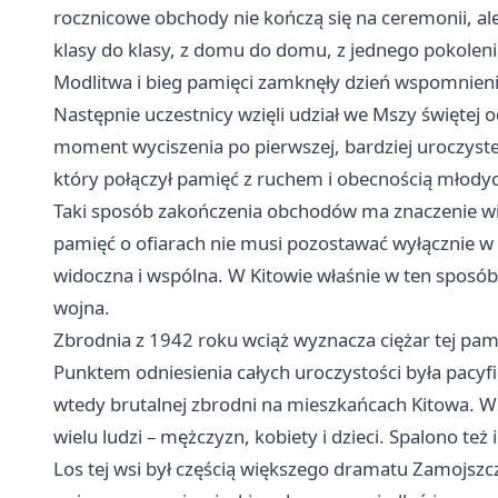
rocznicowe obchody nie kończą się na ceremonii, al
klasy do klasy, z domu do domu, z jednego pokolen
Modlitwa i bieg pamięci zamknęły dzień wspomnien
Następnie uczestnicy wzięli udział we Mszy świętej od
moment wyciszenia po pierwszej, bardziej uroczystej
który połączył pamięć z ruchem i obecnością młodych
Taki sposób zakończenia obchodów ma znaczenie wi
pamięć o ofiarach nie musi pozostawać wyłącznie w s
widoczna i wspólna. W Kitowie właśnie w ten sposób
wojna.
Zbrodnia z 1942 roku wciąż wyznacza ciężar tej pam
Punktem odniesienia całych uroczystości była pacyf
wtedy brutalnej zbrodni na mieszkańcach Kitowa. 
wielu ludzi – mężczyzn, kobiety i dzieci. Spalono też
Los tej wsi był częścią większego dramatu Zamojszcz