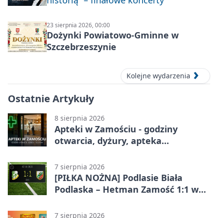
historią” – finałowe koncerty
23 sierpnia 2026, 00:00
Dożynki Powiatowo-Gminne w
Szczebrzeszynie
Kolejne wydarzenia
Ostatnie Artykuły
8 sierpnia 2026
Apteki w Zamościu - godziny
otwarcia, dyżury, apteka
całodobowa
7 sierpnia 2026
[PIŁKA NOŻNA] Podlasie Biała
Podlaska – Hetman Zamość 1:1 w
Betclic 3. Liga Grupa 4 (Grupa IV) –
podział punktów po bezbramkowej
7 sierpnia 2026