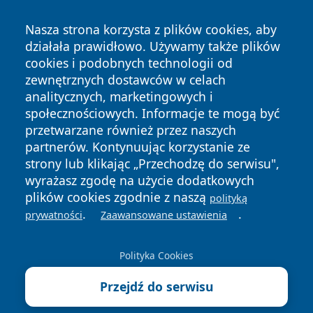
Nasza strona korzysta z plików cookies, aby
działała prawidłowo. Używamy także plików
cookies i podobnych technologii od
zewnętrznych dostawców w celach
analitycznych, marketingowych i
społecznościowych. Informacje te mogą być
przetwarzane również przez naszych
Copyright © 2026 tuzamosc.pl Wszystkie prawa zastrzeżone.
partnerów. Kontynuując korzystanie ze
strony lub klikając „Przechodzę do serwisu",
wyrażasz zgodę na użycie dodatkowych
Polityka
Polityka
News
Autorzy
plików cookies zgodnie z naszą
polityką
Prywatności
Cookies
.
.
prywatności
Zaawansowane ustawienia
Polityka Cookies
Przejdź do serwisu