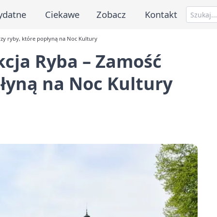
ydatne
Ciekawe
Zobacz
Kontakt
zy ryby, które popłyną na Noc Kultury
kcja Ryba – Zamość
płyną na Noc Kultury