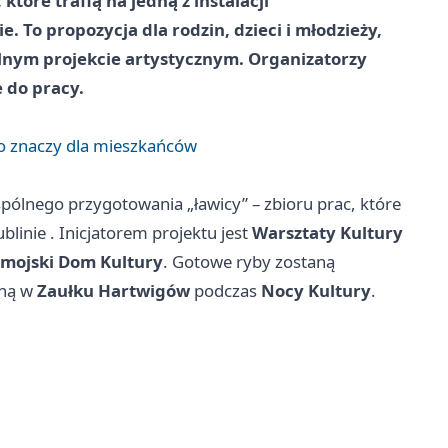
tóre trafią na jedną z instalacji
 To propozycja dla rodzin, dzieci i młodzieży,
lnym projekcie artystycznym. Organizatorzy
 do pracy.
to znaczy dla mieszkańców
pólnego przygotowania „ławicy” – zbioru prac, które
ublinie
. Inicjatorem projektu jest
Warsztaty Kultury
mojski Dom Kultury
. Gotowe ryby zostaną
oną w
Zaułku Hartwigów
podczas
Nocy Kultury
.