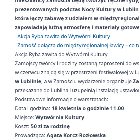
mieszkańcy Zamościa będą tworzyć ręczne ryby, k
prezentowanych podczas Nocy Kultury w Lublinie.
która łączy zabawę z udziałem w międzyregiona
zapowiadają luźną atmosferę i materiały gotowe
Akcja Ryba zawita do Wytwórni Kultury
Zamość dołącza do międzyregionalnej ławicy – co 
Akcja Ryba zawita do Wytwórni Kultury
Zamojscy twórcy i rodziny zostaną zaproszeni do ws
w czerwcu znajdą się w przestrzeni festiwalowej w
L
w Lublinie
, a w Zamościu wydarzenie organizuje
Za
przekazane do Lublina i uzupełnią instalację ustawi
Podstawowe informacje o warsztatach:
Data i godzina:
18 kwietnia o godzinie 11.00
Miejsce:
Wytwórnia Kultury
Koszt:
50 zł za rodzinę
Prowadząca:
Agata Korcz-Rozłowska