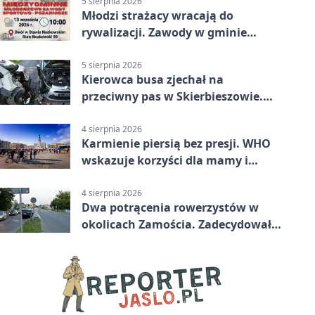
5 sierpnia 2026
Młodzi strażacy wracają do
rywalizacji. Zawody w gminie
Nielisz
5 sierpnia 2026
Kierowca busa zjechał na
przeciwny pas w Skierbieszowie.
Pasażerka trafiła do szpitala
4 sierpnia 2026
Karmienie piersią bez presji. WHO
wskazuje korzyści dla mamy i
dziecka
4 sierpnia 2026
Dwa potrącenia rowerzystów w
okolicach Zamościa. Zadecydowało
pierwszeństwo