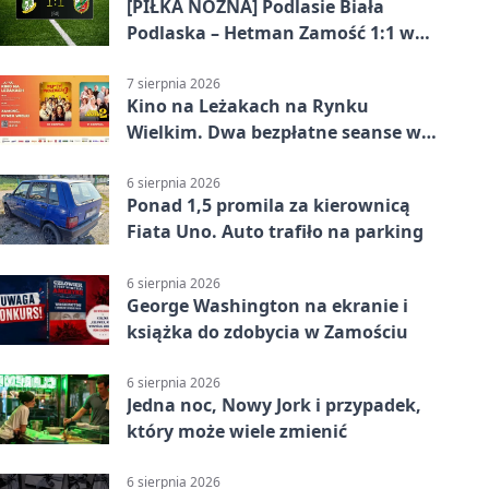
[PIŁKA NOŻNA] Podlasie Biała
Podlaska – Hetman Zamość 1:1 w
Betclic 3. Liga Grupa 4 (Grupa IV) –
podział punktów po bezbramkowej
7 sierpnia 2026
Kino na Leżakach na Rynku
pierwszej połowie
Wielkim. Dwa bezpłatne seanse w
Zamościu
6 sierpnia 2026
Ponad 1,5 promila za kierownicą
Fiata Uno. Auto trafiło na parking
6 sierpnia 2026
George Washington na ekranie i
książka do zdobycia w Zamościu
6 sierpnia 2026
Jedna noc, Nowy Jork i przypadek,
który może wiele zmienić
6 sierpnia 2026