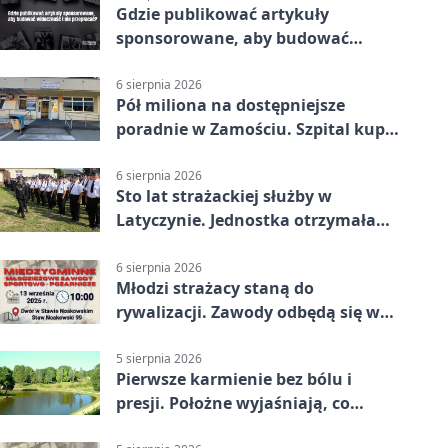
Gdzie publikować artykuły
sponsorowane, aby budować
widoczność i nie przepłacać?
6 sierpnia 2026
Pół miliona na dostępniejsze
poradnie w Zamościu. Szpital kupi
nowy sprzęt
6 sierpnia 2026
Sto lat strażackiej służby w
Latyczynie. Jednostka otrzymała
najwyższe wyróżnienie
6 sierpnia 2026
Młodzi strażacy staną do
rywalizacji. Zawody odbędą się w
Stawie Noakowskim
5 sierpnia 2026
Pierwsze karmienie bez bólu i
presji. Położne wyjaśniają, co
naprawdę pomaga