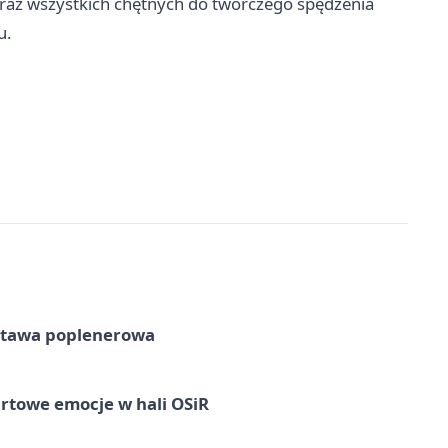
 oraz wszystkich chętnych do twórczego spędzenia
u.
tawa poplenerowa
rtowe emocje w hali OSiR