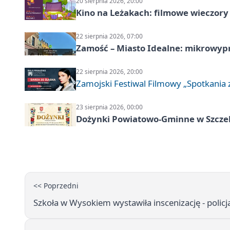
20 sierpnia 2026, 20:00
Kino na Leżakach: filmowe wieczory
22 sierpnia 2026, 07:00
Zamość – Miasto Idealne: mikrowy
22 sierpnia 2026, 20:00
Zamojski Festiwal Filmowy „Spotkania z
23 sierpnia 2026, 00:00
Dożynki Powiatowo-Gminne w Szcze
<< Poprzedni
Szkoła w Wysokiem wystawiła inscenizację - policj