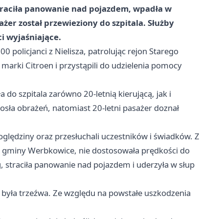
straciła panowanie nad pojazdem, wpadła w
sażer został przewieziony do szpitala. Służby
i wyjaśniające.
0 policjanci z Nielisza, patrolując rejon Starego
marki Citroen i przystąpili do udzielenia pomocy
o szpitala zarówno 20-letnią kierującą, jak i
iosła obrażeń, natomiast 20-letni pasażer doznał
 oględziny oraz przesłuchali uczestników i świadków. Z
a gminy Werbkowice, nie dostosowała prędkości do
straciła panowanie nad pojazdem i uderzyła w słup
 była trzeźwa. Ze względu na powstałe uszkodzenia