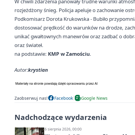
W chwili zdarzenia panowały trudne warunki atmosfer
rozjeżdżony śnieg. Policja apeluje o zachowanie ost
Podkomisarz Dorota Krukowska - Bubiło przypomnia
dostosować prędkość do warunków na drodze, zach
unikać gwałtownych manewrów oraz zadbać o dobrą
oraz świateł.
na podstawie:
KMP w Zamościu
.
Autor:
krystian
Zaobserwuj nas!
Facebook
Google News
Nadchodzące wydarzenia
6 sierpnia 2026, 00:00