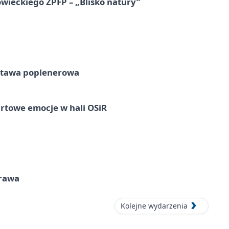
ieckiego ZPFP – „Blisko natury”
tawa poplenerowa
rtowe emocje w hali OSiR
prawa
Kolejne wydarzenia