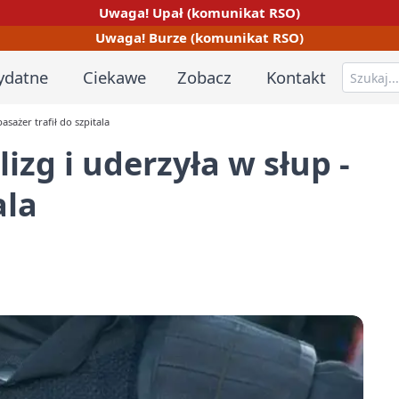
Uwaga! Upał (komunikat RSO)
Uwaga! Burze (komunikat RSO)
ydatne
Ciekawe
Zobacz
Kontakt
asażer trafił do szpitala
izg i uderzyła w słup -
ala