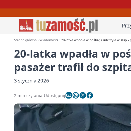
Prz
Strona główna
Wiadomości
20-latka wpadła w poślizg i uderzyła w słup - p
20-latka wpadła w pośl
pasażer trafił do szpit
3 stycznia 2026
2 min czytania
Udostępnij