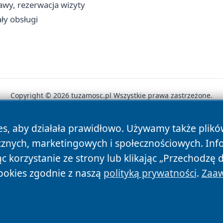
awy, rezerwacja wizyty
ły obsługi
Copyright © 2026 tuzamosc.pl Wszystkie prawa zastrzeżone.
es, aby działała prawidłowo. Używamy także plik
News
Autorzy
Polityka Prywatności
Polityka Cookie
cznych, marketingowych i społecznościowych. Inf
 korzystanie ze strony lub klikając „Przechodzę 
ookies zgodnie z naszą
polityką prywatności
.
Zaaw