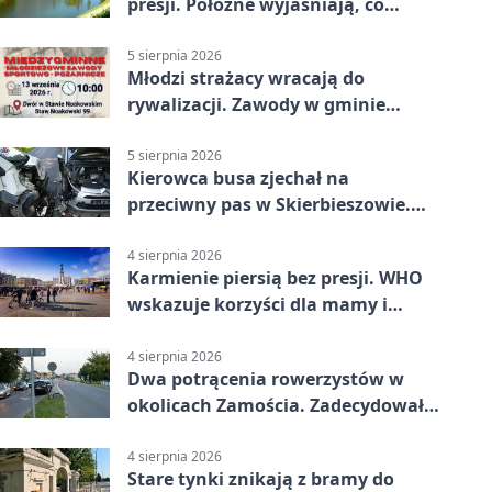
presji. Położne wyjaśniają, co
naprawdę pomaga
5 sierpnia 2026
Młodzi strażacy wracają do
rywalizacji. Zawody w gminie
Nielisz
5 sierpnia 2026
Kierowca busa zjechał na
przeciwny pas w Skierbieszowie.
Pasażerka trafiła do szpitala
4 sierpnia 2026
Karmienie piersią bez presji. WHO
wskazuje korzyści dla mamy i
dziecka
4 sierpnia 2026
Dwa potrącenia rowerzystów w
okolicach Zamościa. Zadecydowało
pierwszeństwo
4 sierpnia 2026
Stare tynki znikają z bramy do