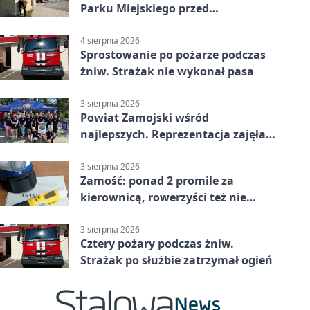
Parku Miejskiego przed
jubileuszem
4 sierpnia 2026
Sprostowanie po pożarze podczas
żniw. Strażak nie wykonał pasa
3 sierpnia 2026
Powiat Zamojski wśród
najlepszych. Reprezentacja zajęła
piąte miejsce
3 sierpnia 2026
Zamość: ponad 2 promile za
kierownicą, rowerzyści też nie
odpuścili
3 sierpnia 2026
Cztery pożary podczas żniw.
Strażak po służbie zatrzymał ogień