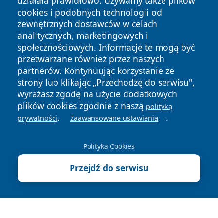
działała prawidłowo. Używamy także plików
cookies i podobnych technologii od
zewnętrznych dostawców w celach
analitycznych, marketingowych i
społecznościowych. Informacje te mogą być
przetwarzane również przez naszych
Copyright © 2026 tuzamosc.pl Wszystkie prawa zastrzeżone.
partnerów. Kontynuując korzystanie ze
strony lub klikając „Przechodzę do serwisu",
wyrażasz zgodę na użycie dodatkowych
Polityka
Polityka
News
Autorzy
plików cookies zgodnie z naszą
polityką
Prywatności
Cookies
.
.
prywatności
Zaawansowane ustawienia
Polityka Cookies
Przejdź do serwisu