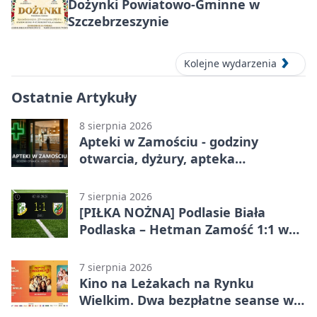
Dożynki Powiatowo-Gminne w
Szczebrzeszynie
Kolejne wydarzenia
Ostatnie Artykuły
8 sierpnia 2026
Apteki w Zamościu - godziny
otwarcia, dyżury, apteka
całodobowa
7 sierpnia 2026
[PIŁKA NOŻNA] Podlasie Biała
Podlaska – Hetman Zamość 1:1 w
Betclic 3. Liga Grupa 4 (Grupa IV) –
podział punktów po bezbramkowej
7 sierpnia 2026
pierwszej połowie
Kino na Leżakach na Rynku
Wielkim. Dwa bezpłatne seanse w
Zamościu