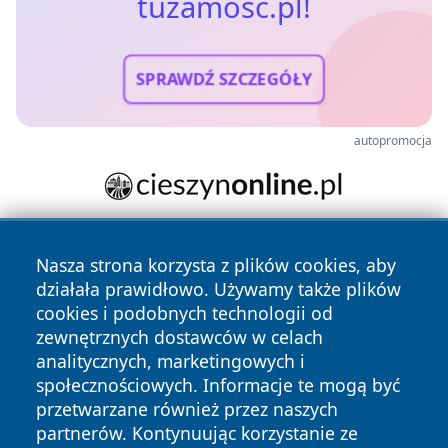
tuzamosc.pl!
SPRAWDŹ SZCZEGÓŁY
autopromocja
Nasza strona korzysta z plików cookies, aby
działała prawidłowo. Używamy także plików
cookies i podobnych technologii od
zewnętrznych dostawców w celach
analitycznych, marketingowych i
Copyright © 2026 tuzamosc.pl Wszystkie prawa zastrzeżone.
społecznościowych. Informacje te mogą być
przetwarzane również przez naszych
partnerów. Kontynuując korzystanie ze
Polityka
Polityka
News
Autorzy