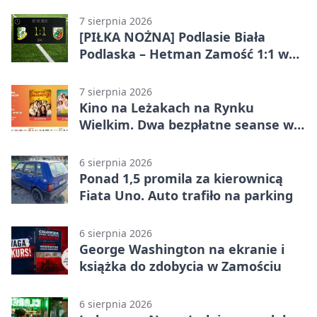
7 sierpnia 2026
[PIŁKA NOŻNA] Podlasie Biała
Podlaska – Hetman Zamość 1:1 w
Betclic 3. Liga Grupa 4 (Grupa IV) –
podział punktów po bezbramkowej
7 sierpnia 2026
pierwszej połowie
Kino na Leżakach na Rynku
Wielkim. Dwa bezpłatne seanse w
Zamościu
6 sierpnia 2026
Ponad 1,5 promila za kierownicą
Fiata Uno. Auto trafiło na parking
6 sierpnia 2026
George Washington na ekranie i
książka do zdobycia w Zamościu
6 sierpnia 2026