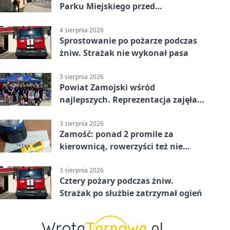
Parku Miejskiego przed
jubileuszem
4 sierpnia 2026
Sprostowanie po pożarze podczas
żniw. Strażak nie wykonał pasa
3 sierpnia 2026
Powiat Zamojski wśród
najlepszych. Reprezentacja zajęła
piąte miejsce
3 sierpnia 2026
Zamość: ponad 2 promile za
kierownicą, rowerzyści też nie
odpuścili
3 sierpnia 2026
Cztery pożary podczas żniw.
Strażak po służbie zatrzymał ogień