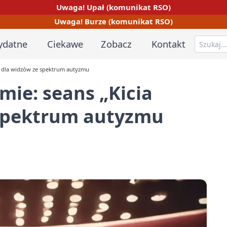
Uwaga! Upał (komunikat RSO)
Uwaga! Burze (komunikat RSO)
ydatne
Ciekawe
Zobacz
Kontakt
a” dla widzów ze spektrum autyzmu
mie: seans „Kicia
 spektrum autyzmu