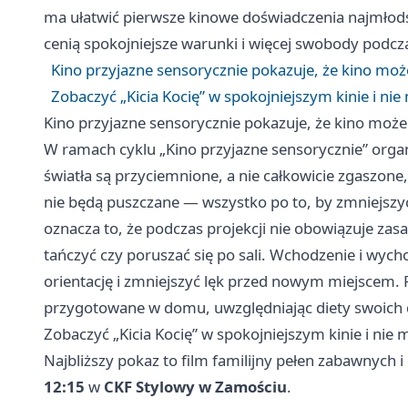
ma ułatwić pierwsze kinowe doświadczenia najmłods
cenią spokojniejsze warunki i więcej swobody podcz
Kino przyjazne sensorycznie pokazuje, że kino moż
Zobaczyć „Kicia Kocię” w spokojniejszym kinie i nie
Kino przyjazne sensorycznie pokazuje, że kino może
W ramach cyklu „Kino przyjazne sensorycznie” organ
światła są przyciemnione, a nie całkowicie zgaszon
nie będą puszczane — wszystko po to, by zmniejszy
oznacza to, że podczas projekcji nie obowiązuje za
tańczyć czy poruszać się po sali. Wchodzenie i wyc
orientację i zmniejszyć lęk przed nowym miejscem. 
przygotowane w domu, uwzględniając diety swoich d
Zobaczyć „Kicia Kocię” w spokojniejszym kinie i nie 
Najbliższy pokaz to film familijny pełen zabawnych 
12:15
w
CKF Stylowy w Zamościu
.