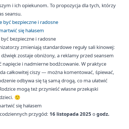
zym i ich opiekunom. To propozycja dla tych, którzy
as seansu.
e być bezpieczne i radosne
 martwić się hałasem
 być bezpieczne i radosne
izatorzy zmieniają standardowe reguły sali kinowej:
e, dźwięk zostaje obniżony, a reklamy przed seansem
ć napięcie i nadmierne bodźcowanie. W praktyce
sada całkowitej ciszy — można komentować, śpiewać,
hodzenie odbywa się tą samą drogą, co ma ułatwić
Rodzice mogą też przynieść własne przekąski
zieci. 🙂
martwić się hałasem
i codziennych przygód:
16 listopada 2025
o
godz.