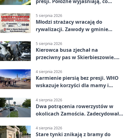
presji. Położne wyjaśniają, co
naprawdę pomaga
5 sierpnia 2026
Młodzi strażacy wracają do
rywalizacji. Zawody w gminie
Nielisz
5 sierpnia 2026
Kierowca busa zjechał na
przeciwny pas w Skierbieszowie.
Pasażerka trafiła do szpitala
4 sierpnia 2026
Karmienie piersią bez presji. WHO
wskazuje korzyści dla mamy i
dziecka
4 sierpnia 2026
Dwa potrącenia rowerzystów w
okolicach Zamościa. Zadecydowało
pierwszeństwo
4 sierpnia 2026
Stare tynki znikają z bramy do