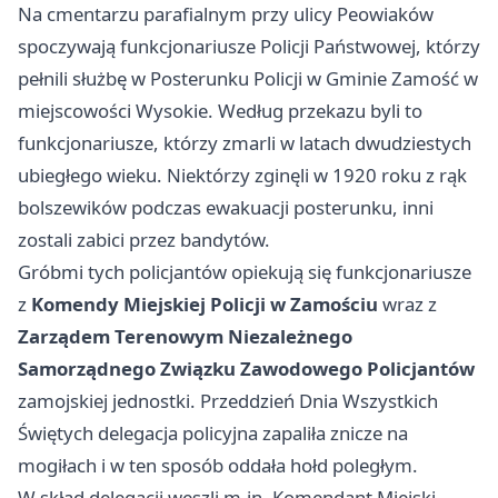
Na cmentarzu parafialnym przy ulicy Peowiaków
spoczywają funkcjonariusze Policji Państwowej, którzy
pełnili służbę w Posterunku Policji w Gminie Zamość w
miejscowości Wysokie. Według przekazu byli to
funkcjonariusze, którzy zmarli w latach dwudziestych
ubiegłego wieku. Niektórzy zginęli w 1920 roku z rąk
bolszewików podczas ewakuacji posterunku, inni
zostali zabici przez bandytów.
Gróbmi tych policjantów opiekują się funkcjonariusze
z
Komendy Miejskiej Policji w Zamościu
wraz z
Zarządem Terenowym Niezależnego
Samorządnego Związku Zawodowego Policjantów
zamojskiej jednostki. Przeddzień Dnia Wszystkich
Świętych delegacja policyjna zapaliła znicze na
mogiłach i w ten sposób oddała hołd poległym.
W skład delegacji weszli m.in. Komendant Miejski