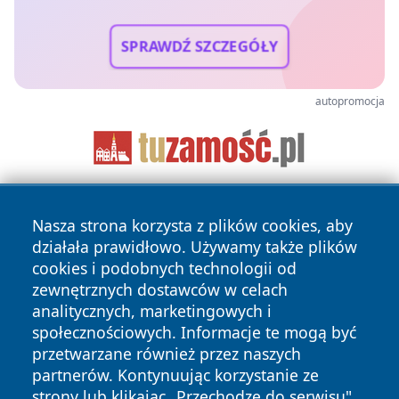
SPRAWDŹ SZCZEGÓŁY
autopromocja
Nasza strona korzysta z plików cookies, aby
działała prawidłowo. Używamy także plików
cookies i podobnych technologii od
zewnętrznych dostawców w celach
analitycznych, marketingowych i
Copyright © 2026 tuzamosc.pl Wszystkie prawa zastrzeżone.
społecznościowych. Informacje te mogą być
przetwarzane również przez naszych
partnerów. Kontynuując korzystanie ze
Polityka
Polityka
News
Autorzy
strony lub klikając „Przechodzę do serwisu",
Prywatności
Cookies