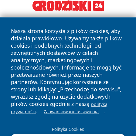
Nasza strona korzysta z plików cookies, aby
działała prawidłowo. Używamy także plików
cookies i podobnych technologii od
zewnętrznych dostawców w celach
analitycznych, marketingowych i
Copyright © 2026 tuzamosc.pl Wszystkie prawa zastrzeżone.
społecznościowych. Informacje te mogą być
przetwarzane również przez naszych
partnerów. Kontynuując korzystanie ze
Polityka
Polityka
News
Autorzy
strony lub klikając „Przechodzę do serwisu",
Prywatności
Cookies
wyrażasz zgodę na użycie dodatkowych
plików cookies zgodnie z naszą
polityką
.
.
prywatności
Zaawansowane ustawienia
Polityka Cookies