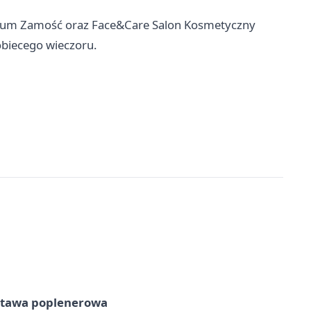
arium Zamość oraz Face&Care Salon Kosmetyczny
kobiecego wieczoru.
tawa poplenerowa