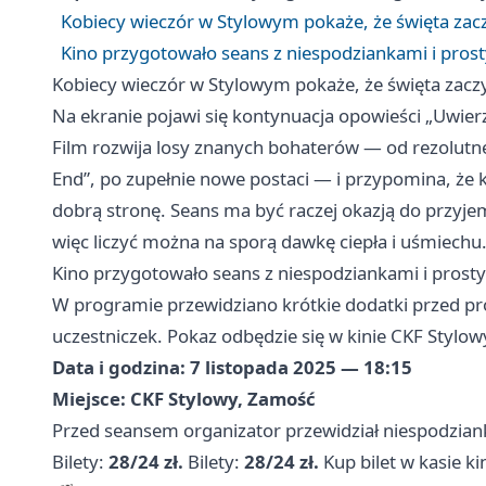
Kobiecy wieczór w Stylowym pokaże, że święta zac
Kino przygotowało seans z niespodziankami i pros
Kobiecy wieczór w Stylowym pokaże, że święta zacz
Na ekranie pojawi się kontynuacja opowieści „Uwierz
Film rozwija losy znanych bohaterów — od rezolut
End”, po zupełnie nowe postaci — i przypomina, że 
dobrą stronę. Seans ma być raczej okazją do przyjemn
więc liczyć można na sporą dawkę ciepła i uśmiechu
Kino przygotowało seans z niespodziankami i prost
W programie przewidziano krótkie dodatki przed pro
uczestniczek. Pokaz odbędzie się w kinie CKF Stylowy
Data i godzina:
7 listopada 2025 — 18:15
Miejsce:
CKF Stylowy, Zamość
Przed seansem organizator przewidział niespodziank
Bilety:
28/24 zł.
Bilety:
28/24 zł.
Kup bilet w kasie k