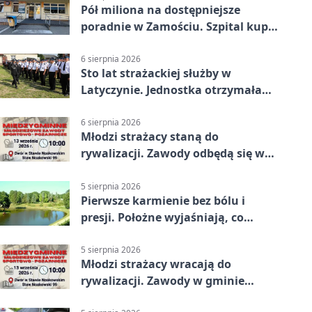
Pół miliona na dostępniejsze
poradnie w Zamościu. Szpital kupi
nowy sprzęt
6 sierpnia 2026
Sto lat strażackiej służby w
Latyczynie. Jednostka otrzymała
najwyższe wyróżnienie
6 sierpnia 2026
Młodzi strażacy staną do
rywalizacji. Zawody odbędą się w
Stawie Noakowskim
5 sierpnia 2026
Pierwsze karmienie bez bólu i
presji. Położne wyjaśniają, co
naprawdę pomaga
5 sierpnia 2026
Młodzi strażacy wracają do
rywalizacji. Zawody w gminie
Nielisz