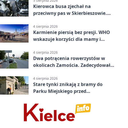
5 sierpnia 2026
Kierowca busa zjechał na
przeciwny pas w Skierbieszowie.
Pasażerka trafiła do szpitala
4 sierpnia 2026
Karmienie piersią bez presji. WHO
wskazuje korzyści dla mamy i
dziecka
4 sierpnia 2026
Dwa potrącenia rowerzystów w
okolicach Zamościa. Zadecydowało
pierwszeństwo
4 sierpnia 2026
Stare tynki znikają z bramy do
Parku Miejskiego przed
jubileuszem