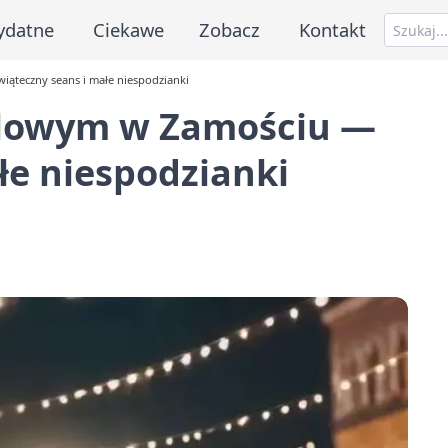
ydatne
Ciekawe
Zobacz
Kontakt
ąteczny seans i małe niespodzianki
ylowym w Zamościu —
łe niespodzianki