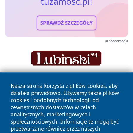
tuzamosc.pl!
SPRAWDŹ SZCZEGÓŁY
autopromocja
Nasza strona korzysta z plików cookies, aby
działała prawidłowo. Używamy także plików
cookies i podobnych technologii od
zewnętrznych dostawców w celach
analitycznych, marketingowych i
Copyright © 2026 tuzamosc.pl Wszystkie prawa zastrzeżone.
społecznościowych. Informacje te mogą być
przetwarzane również przez naszych