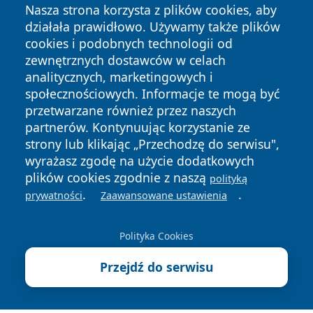
Nasza strona korzysta z plików cookies, aby
działała prawidłowo. Używamy także plików
cookies i podobnych technologii od
zewnętrznych dostawców w celach
analitycznych, marketingowych i
społecznościowych. Informacje te mogą być
Copyright © 2026 tuzamosc.pl Wszystkie prawa zastrzeżone.
przetwarzane również przez naszych
partnerów. Kontynuując korzystanie ze
strony lub klikając „Przechodzę do serwisu",
Polityka
Polityka
News
Autorzy
wyrażasz zgodę na użycie dodatkowych
Prywatności
Cookies
plików cookies zgodnie z naszą
polityką
.
.
prywatności
Zaawansowane ustawienia
Polityka Cookies
Przejdź do serwisu