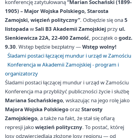
konferencję zatytułowaną
“Marian Sochański (1899-
1905) – Major Wojska Polskiego, Starosta
Zamojski, więzień polityczny”
. Odbędzie się ona
5
listopada
w
Sali B3 Akademii Zamojskiej
przy
ul.
Sienkiewicza 22A, 22-400 Zamość
, początek o
godz.
9.30
. Wstęp będzie bezpłatny —
Wstęp wolny!
Śladami postaci łączącej mundur i urząd w Zamościu
Konferencja w Akademii Zamojskiej - program i
organizatorzy
Śladami postaci łączącej mundur i urząd w Zamościu
Konferencja ma przybliżyć publiczności życie i służbę
Mariana Sochańskiego
, wskazując na jego rolę jako
Majora Wojska Polskiego
oraz
Starosty
Zamojskiego
, a także na fakt, że stał się ofiarą
represji jako
więzień polityczny
. To postać, której
losy odzwierciedlają złożone losy regionu — od