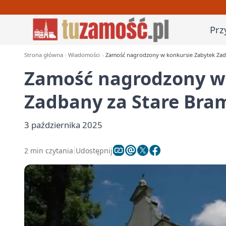
Prz
Strona główna
Wiadomości
Zamość nagrodzony w konkursie Zabytek Za
Zamość nagrodzony w
Zadbany za Stare Br
3 października 2025
2 min czytania
Udostępnij