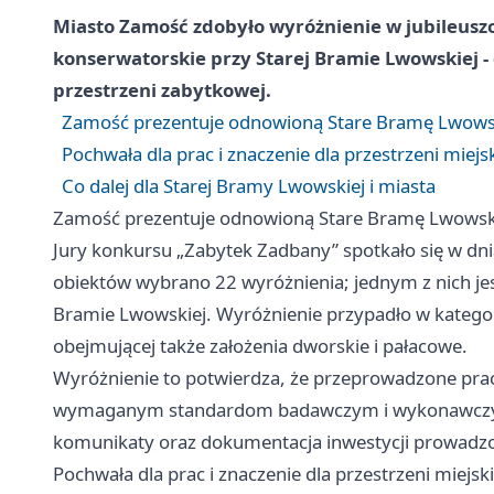
Miasto Zamość zdobyło wyróżnienie w jubileusz
konserwatorskie przy Starej Bramie Lwowskiej - d
przestrzeni zabytkowej.
Zamość prezentuje odnowioną Stare Bramę Lwowską
Pochwała dla prac i znaczenie dla przestrzeni miejsk
Co dalej dla Starej Bramy Lwowskiej i miasta
Zamość prezentuje odnowioną Stare Bramę Lwowską 
Jury konkursu „Zabytek Zadbany” spotkało się w dn
obiektów wybrano 22 wyróżnienia; jednym z nich je
Bramie Lwowskiej. Wyróżnienie przypadło w kategorii
obejmującej także założenia dworskie i pałacowe.
Wyróżnienie to potwierdza, że przeprowadzone pr
wymaganym standardom badawczym i wykonawczym. 
komunikaty oraz dokumentacja inwestycji prowadz
Pochwała dla prac i znaczenie dla przestrzeni miejski