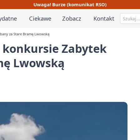
Uwaga! Burze (komunikat RSO)
ydatne
Ciekawe
Zobacz
Kontakt
dbany za Stare Bramę Lwowską
 konkursie Zabytek
amę Lwowską