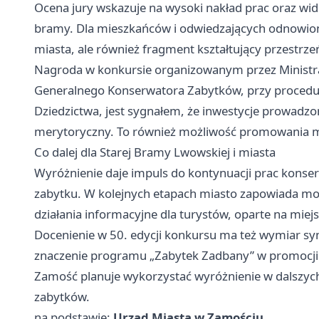
Ocena jury wskazuje na wysoki nakład prac oraz wido
bramy. Dla mieszkańców i odwiedzających odnowion
miasta, ale również fragment kształtujący przestrz
Nagroda w konkursie organizowanym przez Ministra
Generalnego Konserwatora Zabytków, przy procedu
Dziedzictwa, jest sygnałem, że inwestycje prowad
merytoryczny. To również możliwość promowania mi
Co dalej dla Starej Bramy Lwowskiej i miasta
Wyróżnienie daje impuls do kontynuacji prac konse
zabytku. W kolejnych etapach miasto zapowiada mon
działania informacyjne dla turystów, oparte na miejs
Docenienie w 50. edycji konkursu ma też wymiar sym
znaczenie programu „Zabytek Zadbany” w promocji 
Zamość planuje wykorzystać wyróżnienie w dalszyc
zabytków.
na podstawie:
Urząd Miasta w Zamościu
.