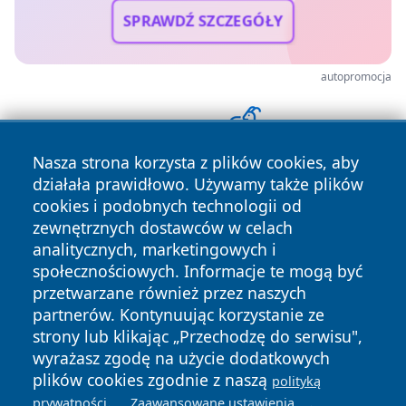
SPRAWDŹ SZCZEGÓŁY
autopromocja
Nasza strona korzysta z plików cookies, aby
działała prawidłowo. Używamy także plików
cookies i podobnych technologii od
zewnętrznych dostawców w celach
analitycznych, marketingowych i
społecznościowych. Informacje te mogą być
przetwarzane również przez naszych
Copyright © 2026 tuzamosc.pl Wszystkie prawa zastrzeżone.
partnerów. Kontynuując korzystanie ze
strony lub klikając „Przechodzę do serwisu",
wyrażasz zgodę na użycie dodatkowych
Polityka
Polityka
plików cookies zgodnie z naszą
News
Autorzy
polityką
Prywatności
Cookies
.
.
prywatności
Zaawansowane ustawienia