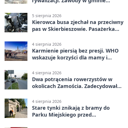
rywalizacji. Zawody w gminie
Nielisz
5 sierpnia 2026
Kierowca busa zjechał na przeciwny
pas w Skierbieszowie. Pasażerka
trafiła do szpitala
4 sierpnia 2026
Karmienie piersią bez presji. WHO
wskazuje korzyści dla mamy i
dziecka
4 sierpnia 2026
Dwa potrącenia rowerzystów w
okolicach Zamościa. Zadecydowało
pierwszeństwo
4 sierpnia 2026
Stare tynki znikają z bramy do
Parku Miejskiego przed
jubileuszem