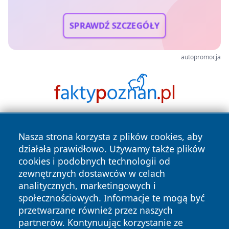
SPRAWDŹ SZCZEGÓŁY
autopromocja
Nasza strona korzysta z plików cookies, aby
działała prawidłowo. Używamy także plików
cookies i podobnych technologii od
zewnętrznych dostawców w celach
analitycznych, marketingowych i
Copyright © 2026 tuzamosc.pl Wszystkie prawa zastrzeżone.
społecznościowych. Informacje te mogą być
przetwarzane również przez naszych
partnerów. Kontynuując korzystanie ze
Polityka
Polityka
News
Autorzy