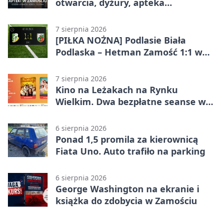
otwarcia, dyżury, apteka
całodobowa
7 sierpnia 2026
[PIŁKA NOŻNA] Podlasie Biała
Podlaska – Hetman Zamość 1:1 w
Betclic 3. Liga Grupa 4 (Grupa IV) –
podział punktów po bezbramkowej
7 sierpnia 2026
pierwszej połowie
Kino na Leżakach na Rynku
Wielkim. Dwa bezpłatne seanse w
Zamościu
6 sierpnia 2026
Ponad 1,5 promila za kierownicą
Fiata Uno. Auto trafiło na parking
6 sierpnia 2026
George Washington na ekranie i
książka do zdobycia w Zamościu