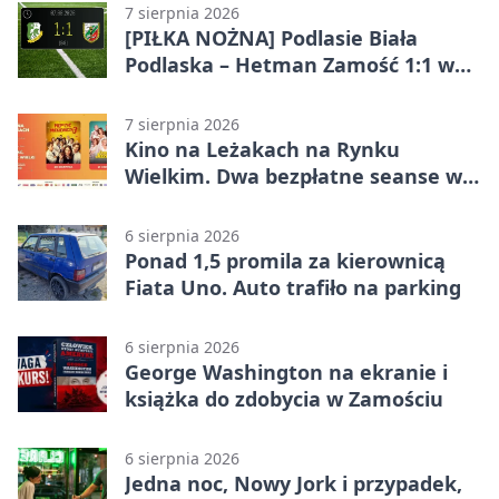
7 sierpnia 2026
[PIŁKA NOŻNA] Podlasie Biała
Podlaska – Hetman Zamość 1:1 w
Betclic 3. Liga Grupa 4 (Grupa IV) –
podział punktów po bezbramkowej
7 sierpnia 2026
pierwszej połowie
Kino na Leżakach na Rynku
Wielkim. Dwa bezpłatne seanse w
Zamościu
6 sierpnia 2026
Ponad 1,5 promila za kierownicą
Fiata Uno. Auto trafiło na parking
6 sierpnia 2026
George Washington na ekranie i
książka do zdobycia w Zamościu
6 sierpnia 2026
Jedna noc, Nowy Jork i przypadek,