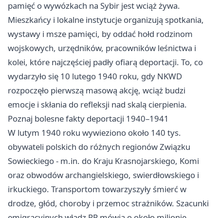
pamięć o wywózkach na Sybir jest wciąż żywa.
Mieszkańcy i lokalne instytucje organizują spotkania,
wystawy i msze pamięci, by oddać hołd rodzinom
wojskowych, urzędników, pracowników leśnictwa i
kolei, które najczęściej padły ofiarą deportacji. To, co
wydarzyło się 10 lutego 1940 roku, gdy NKWD
rozpoczęło pierwszą masową akcję, wciąż budzi
emocje i skłania do refleksji nad skalą cierpienia.
Poznaj bolesne fakty deportacji 1940–1941
W lutym 1940 roku wywieziono około 140 tys.
obywateli polskich do różnych regionów Związku
Sowieckiego - m.in. do Kraju Krasnojarskiego, Komi
oraz obwodów archangielskiego, swierdłowskiego i
irkuckiego. Transportom towarzyszyły śmierć w
drodze, głód, choroby i przemoc strażników. Szacunki
emigracyjnych władz RP mówią o około milionie