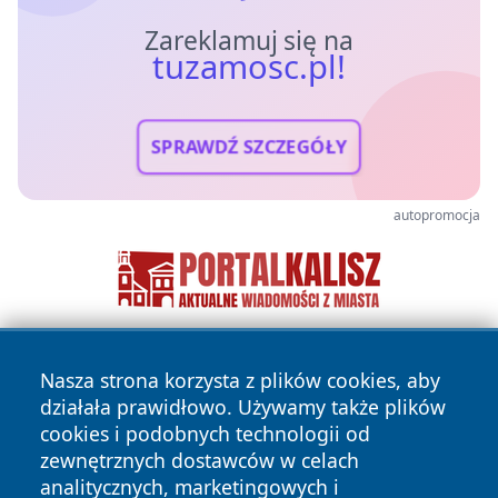
Zareklamuj się na
tuzamosc.pl!
SPRAWDŹ SZCZEGÓŁY
autopromocja
Nasza strona korzysta z plików cookies, aby
działała prawidłowo. Używamy także plików
cookies i podobnych technologii od
zewnętrznych dostawców w celach
analitycznych, marketingowych i
Copyright © 2026 tuzamosc.pl Wszystkie prawa zastrzeżone.