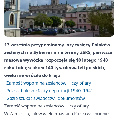
17 września przypominamy losy tysięcy Polaków
zesłanych na Syberię i inne tereny ZSRS; pierwsza
masowa wywózka rozpoczęła się 10 lutego 1940
roku i objęła około 140 tys. obywateli polskich,
wielu nie wróciło do kraju.
Zamość wspomina zesłańców i liczy ofiary
Poznaj bolesne fakty deportacji 1940–1941
Gdzie szukać świadectw i dokumentów
Zamość wspomina zesłańców i liczy ofiary
W Zamościu, jak w wielu miastach Polski wschodniej,