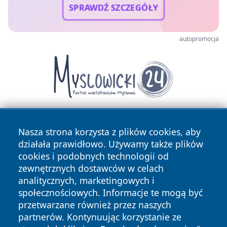
SPRAWDŹ SZCZEGÓŁY
autopromocja
Nasza strona korzysta z plików cookies, aby
działała prawidłowo. Używamy także plików
cookies i podobnych technologii od
zewnętrznych dostawców w celach
analitycznych, marketingowych i
Copyright © 2026 tuzamosc.pl Wszystkie prawa zastrzeżone.
społecznościowych. Informacje te mogą być
przetwarzane również przez naszych
partnerów. Kontynuując korzystanie ze
Polityka
Polityka
News
Autorzy