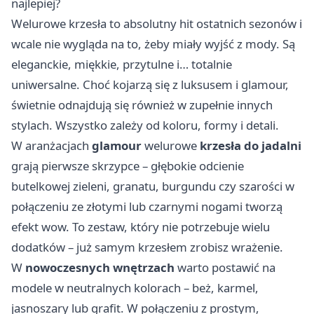
najlepiej?
Welurowe krzesła to absolutny hit ostatnich sezonów i
wcale nie wygląda na to, żeby miały wyjść z mody. Są
eleganckie, miękkie, przytulne i… totalnie
uniwersalne. Choć kojarzą się z luksusem i glamour,
świetnie odnajdują się również w zupełnie innych
stylach. Wszystko zależy od koloru, formy i detali.
W aranżacjach
glamour
welurowe
krzesła do jadalni
grają pierwsze skrzypce – głębokie odcienie
butelkowej zieleni, granatu, burgundu czy szarości w
połączeniu ze złotymi lub czarnymi nogami tworzą
efekt wow. To zestaw, który nie potrzebuje wielu
dodatków – już samym krzesłem zrobisz wrażenie.
W
nowoczesnych wnętrzach
warto postawić na
modele w neutralnych kolorach – beż, karmel,
jasnoszary lub grafit. W połączeniu z prostym,