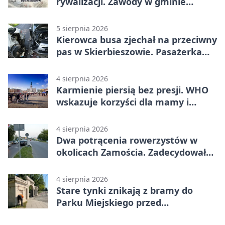
rywalizacji. Zawody w gminie
Nielisz
5 sierpnia 2026
Kierowca busa zjechał na przeciwny
pas w Skierbieszowie. Pasażerka
trafiła do szpitala
4 sierpnia 2026
Karmienie piersią bez presji. WHO
wskazuje korzyści dla mamy i
dziecka
4 sierpnia 2026
Dwa potrącenia rowerzystów w
okolicach Zamościa. Zadecydowało
pierwszeństwo
4 sierpnia 2026
Stare tynki znikają z bramy do
Parku Miejskiego przed
jubileuszem