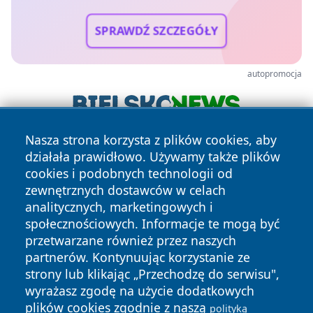
SPRAWDŹ SZCZEGÓŁY
autopromocja
Nasza strona korzysta z plików cookies, aby
działała prawidłowo. Używamy także plików
cookies i podobnych technologii od
zewnętrznych dostawców w celach
analitycznych, marketingowych i
społecznościowych. Informacje te mogą być
Copyright © 2026 tuzamosc.pl Wszystkie prawa zastrzeżone.
przetwarzane również przez naszych
partnerów. Kontynuując korzystanie ze
strony lub klikając „Przechodzę do serwisu",
Polityka
Polityka
News
Autorzy
wyrażasz zgodę na użycie dodatkowych
Prywatności
Cookies
plików cookies zgodnie z naszą
polityką