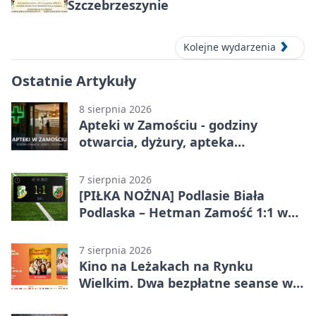
Szczebrzeszynie
Kolejne wydarzenia
Ostatnie Artykuły
8 sierpnia 2026
Apteki w Zamościu - godziny
otwarcia, dyżury, apteka
całodobowa
7 sierpnia 2026
[PIŁKA NOŻNA] Podlasie Biała
Podlaska – Hetman Zamość 1:1 w
Betclic 3. Liga Grupa 4 (Grupa IV) –
podział punktów po bezbramkowej
7 sierpnia 2026
pierwszej połowie
Kino na Leżakach na Rynku
Wielkim. Dwa bezpłatne seanse w
Zamościu