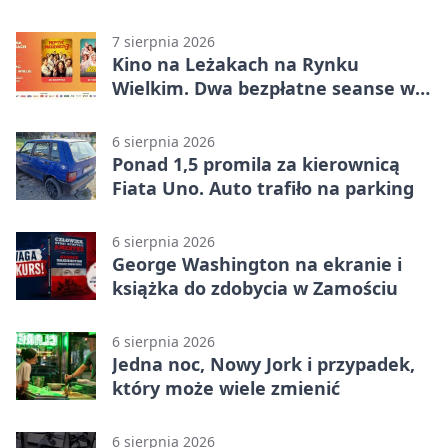
Betclic 3. Liga Grupa 4 (Grupa IV) –
podział punktów po bezbramkowej
7 sierpnia 2026
pierwszej połowie
Kino na Leżakach na Rynku
Wielkim. Dwa bezpłatne seanse w
Zamościu
6 sierpnia 2026
Ponad 1,5 promila za kierownicą
Fiata Uno. Auto trafiło na parking
6 sierpnia 2026
George Washington na ekranie i
książka do zdobycia w Zamościu
6 sierpnia 2026
Jedna noc, Nowy Jork i przypadek,
który może wiele zmienić
6 sierpnia 2026