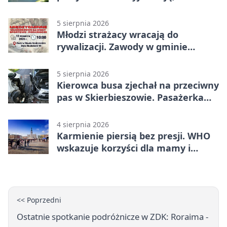
naprawdę pomaga
5 sierpnia 2026
Młodzi strażacy wracają do
rywalizacji. Zawody w gminie
Nielisz
5 sierpnia 2026
Kierowca busa zjechał na przeciwny
pas w Skierbieszowie. Pasażerka
trafiła do szpitala
4 sierpnia 2026
Karmienie piersią bez presji. WHO
wskazuje korzyści dla mamy i
dziecka
<< Poprzedni
Ostatnie spotkanie podróżnicze w ZDK: Roraima -