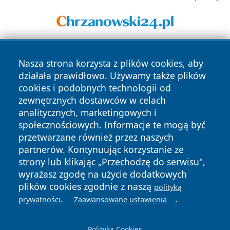
Nasza strona korzysta z plików cookies, aby
działała prawidłowo. Używamy także plików
cookies i podobnych technologii od
zewnętrznych dostawców w celach
analitycznych, marketingowych i
Copyright © 2026 tuzamosc.pl Wszystkie prawa zastrzeżone.
społecznościowych. Informacje te mogą być
przetwarzane również przez naszych
partnerów. Kontynuując korzystanie ze
Polityka
Polityka
News
Autorzy
strony lub klikając „Przechodzę do serwisu",
Prywatności
Cookies
wyrażasz zgodę na użycie dodatkowych
plików cookies zgodnie z naszą
polityką
.
.
prywatności
Zaawansowane ustawienia
Polityka Cookies