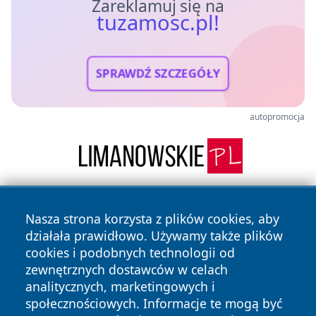
Zareklamuj się na
tuzamosc.pl!
SPRAWDŹ SZCZEGÓŁY
autopromocja
Nasza strona korzysta z plików cookies, aby
działała prawidłowo. Używamy także plików
cookies i podobnych technologii od
zewnętrznych dostawców w celach
analitycznych, marketingowych i
Copyright © 2026 tuzamosc.pl Wszystkie prawa zastrzeżone.
społecznościowych. Informacje te mogą być