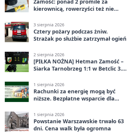
Zamość: ponad 2 promile za
kierownicą, rowerzyści też nie
odpuścili
3 sierpnia 2026
Cztery pożary podczas żniw.
Strażak po służbie zatrzymał ogień
2 sierpnia 2026
[PIŁKA NOŻNA] Hetman Zamość –
Siarka Tarnobrzeg 1:1 w Betclic 3.
Liga Grupa 4 (Grupa IV)
1 sierpnia 2026
Rachunki za energię mogą być
niższe. Bezpłatne wsparcie dla
mieszkańców powiatu zamojskiego
1 sierpnia 2026
Powstanie Warszawskie trwało 63
dni. Cena walk była ogromna