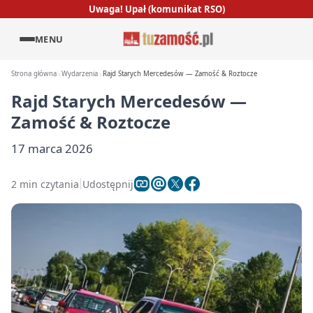
Uwaga! Upał (komunikat RSO)
MENU
Strona główna
Wydarzenia
Rajd Starych Mercedesów — Zamość & Roztocze
Rajd Starych Mercedesów —
Zamość & Roztocze
17 marca 2026
2 min czytania
Udostępnij