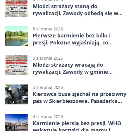
Młodzi strażacy staną do
rywalizacji. Zawody odbędą się w
Stawie Noakowskim
5 sierpnia 2026
Pierwsze karmienie bez bólu i
presji. Położne wyjaśniają, co
naprawdę pomaga
5 sierpnia 2026
Młodzi strażacy wracają do
rywalizacji. Zawody w gminie
Nielisz
5 sierpnia 2026
Kierowca busa zjechał na przeciwny
pas w Skierbieszowie. Pasażerka
trafiła do szpitala
4 sierpnia 2026
Karmienie piersią bez presji. WHO
wskazuje korzyści dla mamy i