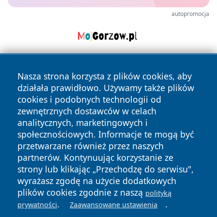
autopromocja
Nasza strona korzysta z plików cookies, aby
działała prawidłowo. Używamy także plików
cookies i podobnych technologii od
zewnętrznych dostawców w celach
analitycznych, marketingowych i
Copyright © 2026 tuzamosc.pl Wszystkie prawa zastrzeżone.
społecznościowych. Informacje te mogą być
przetwarzane również przez naszych
partnerów. Kontynuując korzystanie ze
Polityka
Polityka
News
Autorzy
strony lub klikając „Przechodzę do serwisu",
Prywatności
Cookies
wyrażasz zgodę na użycie dodatkowych
plików cookies zgodnie z naszą
polityką
.
.
prywatności
Zaawansowane ustawienia