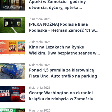
Apteki w Zamościu - godziny
otwarcia, dyżury, apteka
całodobowa
7 sierpnia 2026
[PIŁKA NOŻNA] Podlasie Biała
Podlaska – Hetman Zamość 1:1 w
Betclic 3. Liga Grupa 4 (Grupa IV) –
podział punktów po bezbramkowej
7 sierpnia 2026
Kino na Leżakach na Rynku
pierwszej połowie
Wielkim. Dwa bezpłatne seanse w
Zamościu
6 sierpnia 2026
Ponad 1,5 promila za kierownicą
Fiata Uno. Auto trafiło na parking
6 sierpnia 2026
George Washington na ekranie i
książka do zdobycia w Zamościu
6 sierpnia 2026