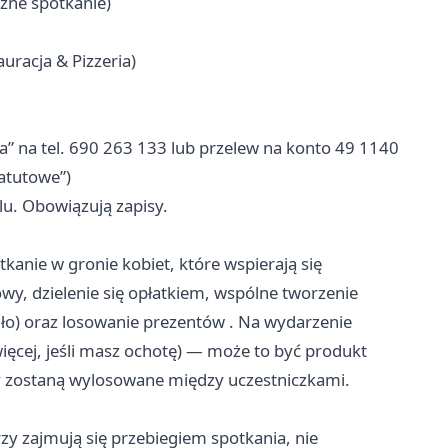
czne spotkanie)
auracja & Pizzeria)
acja” na tel. 690 263 133 lub przelew na konto 49 1140
atutowe”)
u. Obowiązują zapisy.
kanie w gronie kobiet, które wspierają się
y, dzielenie się opłatkiem, wspólne tworzenie
niło) oraz losowanie prezentów . Na wydarzenie
więcej, jeśli masz ochotę) — może to być produkt
y zostaną wylosowane między uczestniczkami.
zy zajmują się przebiegiem spotkania, nie