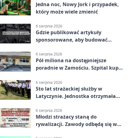
Jedna noc, Nowy Jork i przypadek,
który może wiele zmienić
6 sierpnia 2026
Gdzie publikować artykuły
sponsorowane, aby budować
widoczność i nie przepłacać?
6 sierpnia 2026
Pół miliona na dostępniejsze
poradnie w Zamościu. Szpital kupi
nowy sprzęt
6 sierpnia 2026
Sto lat strażackiej służby w
Latyczynie. Jednostka otrzymała
najwyższe wyróżnienie
6 sierpnia 2026
Młodzi strażacy staną do
rywalizacji. Zawody odbędą się w
Stawie Noakowskim