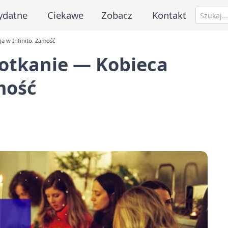
ydatne
Ciekawe
Zobacz
Kontakt
ja w Infinito, Zamość
potkanie — Kobieca
mość