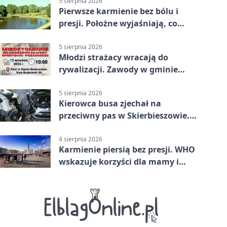
5 sierpnia 2026
Pierwsze karmienie bez bólu i
presji. Położne wyjaśniają, co
naprawdę pomaga
5 sierpnia 2026
Młodzi strażacy wracają do
rywalizacji. Zawody w gminie
Nielisz
5 sierpnia 2026
Kierowca busa zjechał na
przeciwny pas w Skierbieszowie.
Pasażerka trafiła do szpitala
4 sierpnia 2026
Karmienie piersią bez presji. WHO
wskazuje korzyści dla mamy i
dziecka