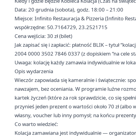
Kiedy i gdzie będzie Kobieca Kolacja (Czas na świąte
Data: 20 grudnia (sobota), godz. 18:00 – 21:00
Miejsce: Infinito Restauracja & Pizzeria (Infinito Rest
współrzędne: 50.7164729, 23.2521715
Cena wejścia: 30 zł (bilet)
Jak zapisać się i zapłacić: płatność BLIK – tytuł “kol
2004 0000 3502 7846 0337 (z dopiskiem “na cele st
Uwaga: kolację każdy zamawia indywidualnie w lokal
Opis wydarzenia
Wieczór zapowiada się kameralnie i świątecznie: spot
nawzajem, bez oceniania. W programie luźne rozmow
kartek życzeń (które za rok sprawdzicie, co się speł
przynieś jeden prezent o wartości około 70 zł (albo 
własny, voucher lub inny pomysł; na końcu prezent
Co warto wiedzieć:
Kolacja zamawiana jest indywidualnie — organizator