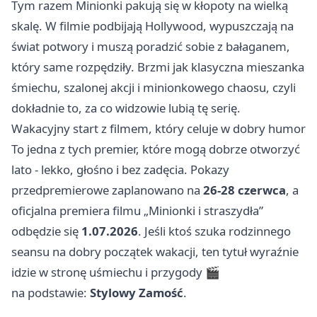
Tym razem Minionki pakują się w kłopoty na wielką
skalę. W filmie podbijają Hollywood, wypuszczają na
świat potwory i muszą poradzić sobie z bałaganem,
który same rozpędziły. Brzmi jak klasyczna mieszanka
śmiechu, szalonej akcji i minionkowego chaosu, czyli
dokładnie to, za co widzowie lubią tę serię.
Wakacyjny start z filmem, który celuje w dobry humor
To jedna z tych premier, które mogą dobrze otworzyć
lato - lekko, głośno i bez zadęcia. Pokazy
przedpremierowe zaplanowano na
26-28 czerwca
, a
oficjalna premiera filmu „Minionki i straszydła”
odbędzie się
1.07.2026
. Jeśli ktoś szuka rodzinnego
seansu na dobry początek wakacji, ten tytuł wyraźnie
idzie w stronę uśmiechu i przygody 🎬
na podstawie:
Stylowy Zamość
.