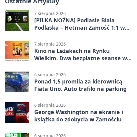
Ostatnie Artykuły
7 sierpnia 2026
[PIŁKA NOŻNA] Podlasie Biała
Podlaska – Hetman Zamość 1:1 w
Betclic 3. Liga Grupa 4 (Grupa IV) –
podział punktów po bezbramkowej
7 sierpnia 2026
pierwszej połowie
Kino na Leżakach na Rynku
Wielkim. Dwa bezpłatne seanse w
Zamościu
6 sierpnia 2026
Ponad 1,5 promila za kierownicą
Fiata Uno. Auto trafiło na parking
6 sierpnia 2026
George Washington na ekranie i
książka do zdobycia w Zamościu
6 sierpnia 2026