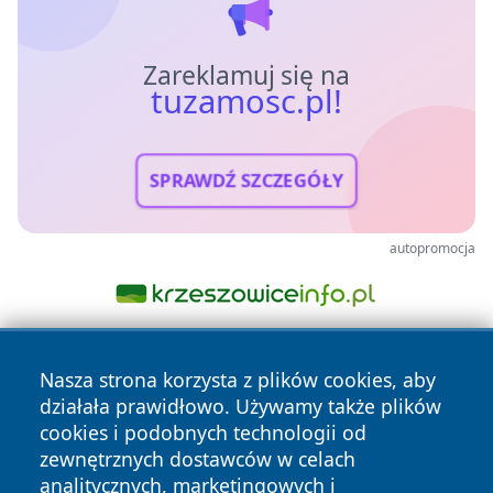
Zareklamuj się na
tuzamosc.pl!
SPRAWDŹ SZCZEGÓŁY
autopromocja
Nasza strona korzysta z plików cookies, aby
działała prawidłowo. Używamy także plików
cookies i podobnych technologii od
zewnętrznych dostawców w celach
analitycznych, marketingowych i
Copyright © 2026 tuzamosc.pl Wszystkie prawa zastrzeżone.